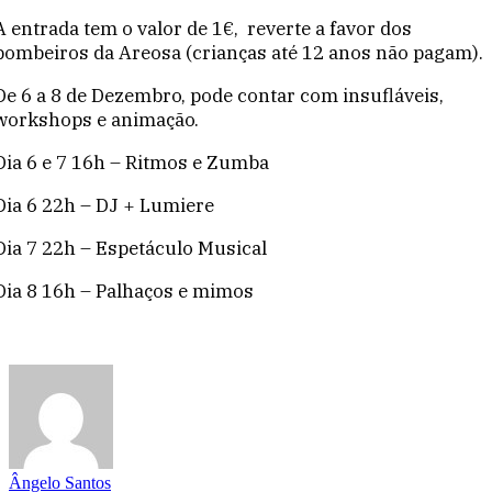
A entrada tem o valor de 1€, reverte a favor dos
bombeiros da Areosa (crianças até 12 anos não pagam).
De 6 a 8 de Dezembro, pode contar com insufláveis,
workshops e animação.
Dia 6 e 7 16h – Ritmos e Zumba
Dia 6 22h – DJ + Lumiere
Dia 7 22h – Espetáculo Musical
Dia 8 16h – Palhaços e mimos
Ângelo Santos