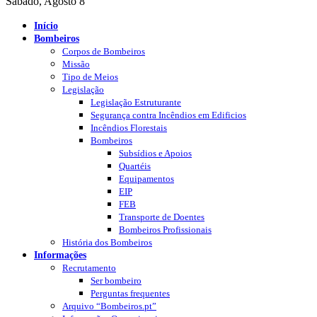
Sábado, Agosto 8
Início
Bombeiros
Corpos de Bombeiros
Missão
Tipo de Meios
Legislação
Legislação Estruturante
Segurança contra Incêndios em Edificios
Incêndios Florestais
Bombeiros
Subsídios e Apoios
Quartéis
Equipamentos
EIP
FEB
Transporte de Doentes
Bombeiros Profissionais
História dos Bombeiros
Informações
Recrutamento
Ser bombeiro
Perguntas frequentes
Arquivo “Bombeiros.pt”