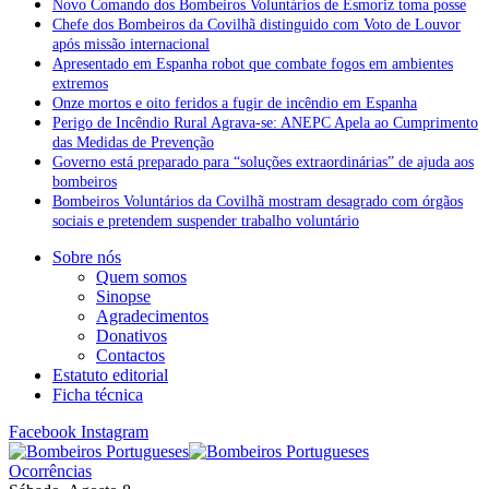
Novo Comando dos Bombeiros Voluntários de Esmoriz toma posse
Chefe dos Bombeiros da Covilhã distinguido com Voto de Louvor
após missão internacional
Apresentado em Espanha robot que combate fogos em ambientes
extremos
Onze mortos e oito feridos a fugir de incêndio em Espanha
Perigo de Incêndio Rural Agrava-se: ANEPC Apela ao Cumprimento
das Medidas de Prevenção
Governo está preparado para “soluções extraordinárias” de ajuda aos
bombeiros
Bombeiros Voluntários da Covilhã mostram desagrado com órgãos
sociais e pretendem suspender trabalho voluntário
Sobre nós
Quem somos
Sinopse
Agradecimentos
Donativos
Contactos
Estatuto editorial
Ficha técnica
Facebook
Instagram
Ocorrências