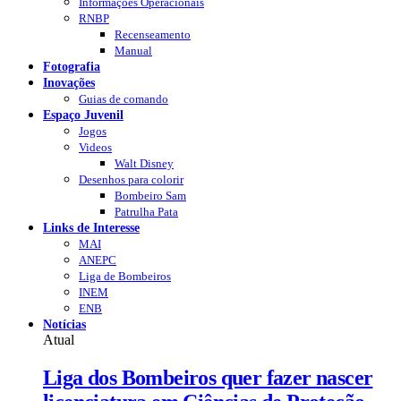
Informações Operacionais
RNBP
Recenseamento
Manual
Fotografia
Inovações
Guias de comando
Espaço Juvenil
Jogos
Videos
Walt Disney
Desenhos para colorir
Bombeiro Sam
Patrulha Pata
Links de Interesse
MAI
ANEPC
Liga de Bombeiros
INEM
ENB
Notícias
Atual
Liga dos Bombeiros quer fazer nascer