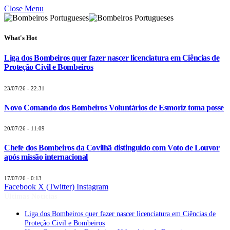
Close Menu
What's Hot
Liga dos Bombeiros quer fazer nascer licenciatura em Ciências de
Proteção Civil e Bombeiros
23/07/26 - 22:31
Novo Comando dos Bombeiros Voluntários de Esmoriz toma posse
20/07/26 - 11:09
Chefe dos Bombeiros da Covilhã distinguido com Voto de Louvor
após missão internacional
17/07/26 - 0:13
Facebook
X (Twitter)
Instagram
Últimas Notícias
Liga dos Bombeiros quer fazer nascer licenciatura em Ciências de
Proteção Civil e Bombeiros