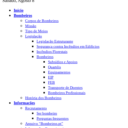
Sábado, Agosto 8
Início
Bombeiros
Corpos de Bombeiros
Missão
Tipo de Meios
Legislação
Legislação Estruturante
Segurança contra Incêndios em Edificios
Incêndios Florestais
Bombeiros
Subsídios e Apoios
Quartéis
Equipamentos
EIP
FEB
Transporte de Doentes
Bombeiros Profissionais
História dos Bombeiros
Informações
Recrutamento
Ser bombeiro
Perguntas frequentes
Arquivo “Bombeiros.pt”