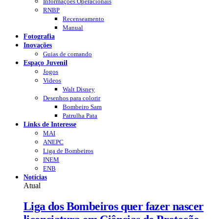
Informações Operacionais
RNBP
Recenseamento
Manual
Fotografia
Inovações
Guias de comando
Espaço Juvenil
Jogos
Videos
Walt Disney
Desenhos para colorir
Bombeiro Sam
Patrulha Pata
Links de Interesse
MAI
ANEPC
Liga de Bombeiros
INEM
ENB
Notícias
Atual
Liga dos Bombeiros quer fazer nascer