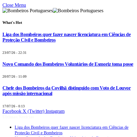
Close Menu
What's Hot
Liga dos Bombeiros quer fazer nascer licenciatura em Ciências de
Proteção Civil e Bombeiros
23/07/26 - 22:31
Novo Comando dos Bombeiros Voluntários de Esmoriz toma posse
20/07/26 - 11:09
Chefe dos Bombeiros da Covilhã distinguido com Voto de Louvor
após missão internacional
17/07/26 - 0:13
Facebook
X (Twitter)
Instagram
Últimas Notícias
Liga dos Bombeiros quer fazer nascer licenciatura em Ciências de
Proteção Civil e Bombeiros