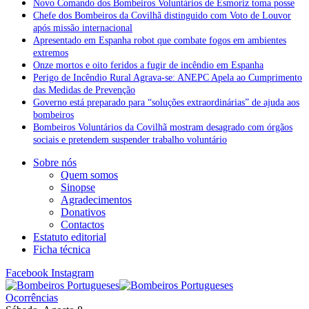
Novo Comando dos Bombeiros Voluntários de Esmoriz toma posse
Chefe dos Bombeiros da Covilhã distinguido com Voto de Louvor
após missão internacional
Apresentado em Espanha robot que combate fogos em ambientes
extremos
Onze mortos e oito feridos a fugir de incêndio em Espanha
Perigo de Incêndio Rural Agrava-se: ANEPC Apela ao Cumprimento
das Medidas de Prevenção
Governo está preparado para “soluções extraordinárias” de ajuda aos
bombeiros
Bombeiros Voluntários da Covilhã mostram desagrado com órgãos
sociais e pretendem suspender trabalho voluntário
Sobre nós
Quem somos
Sinopse
Agradecimentos
Donativos
Contactos
Estatuto editorial
Ficha técnica
Facebook
Instagram
Ocorrências