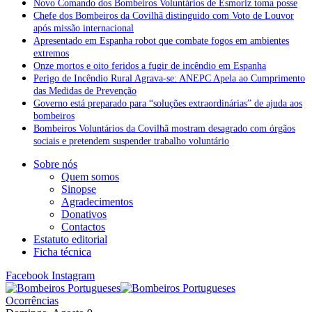
Novo Comando dos Bombeiros Voluntários de Esmoriz toma posse
Chefe dos Bombeiros da Covilhã distinguido com Voto de Louvor
após missão internacional
Apresentado em Espanha robot que combate fogos em ambientes
extremos
Onze mortos e oito feridos a fugir de incêndio em Espanha
Perigo de Incêndio Rural Agrava-se: ANEPC Apela ao Cumprimento
das Medidas de Prevenção
Governo está preparado para “soluções extraordinárias” de ajuda aos
bombeiros
Bombeiros Voluntários da Covilhã mostram desagrado com órgãos
sociais e pretendem suspender trabalho voluntário
Sobre nós
Quem somos
Sinopse
Agradecimentos
Donativos
Contactos
Estatuto editorial
Ficha técnica
Facebook
Instagram
Ocorrências