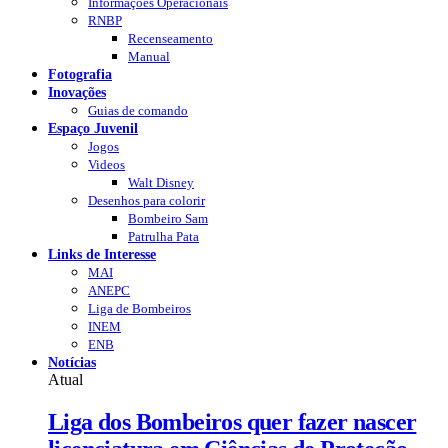
Informações Operacionais
RNBP
Recenseamento
Manual
Fotografia
Inovações
Guias de comando
Espaço Juvenil
Jogos
Videos
Walt Disney
Desenhos para colorir
Bombeiro Sam
Patrulha Pata
Links de Interesse
MAI
ANEPC
Liga de Bombeiros
INEM
ENB
Notícias
Atual
Liga dos Bombeiros quer fazer nascer