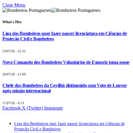
Close Menu
What's Hot
Liga dos Bombeiros quer fazer nascer licenciatura em Ciências de
Proteção Civil e Bombeiros
23/07/26 - 22:31
Novo Comando dos Bombeiros Voluntários de Esmoriz toma posse
20/07/26 - 11:09
Chefe dos Bombeiros da Covilhã distinguido com Voto de Louvor
após missão internacional
17/07/26 - 0:13
Facebook
X (Twitter)
Instagram
Últimas Notícias
Liga dos Bombeiros quer fazer nascer licenciatura em Ciências de
Proteção Civil e Bombeiros