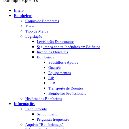
Domingo, Agosto 9
Início
Bombeiros
Corpos de Bombeiros
Missão
Tipo de Meios
Legislação
Legislação Estruturante
Segurança contra Incêndios em Edificios
Incêndios Florestais
Bombeiros
Subsídios e Apoios
Quartéis
Equipamentos
EIP
FEB
Transporte de Doentes
Bombeiros Profissionais
História dos Bombeiros
Informações
Recrutamento
Ser bombeiro
Perguntas frequentes
Arquivo “Bombeiros.pt”