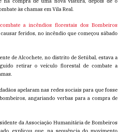
e na compra de uma nova viatura, depois de o
combate às chamas em Vila Real.
 combate a incêndios florestais dos Bombeiros
causar feridos, no incêndio que começou sábado
nte de Alcochete, no distrito de Setúbal, estava a
uido retirar o veículo florestal de combate a
amas.
idadãos apelaram nas redes sociais para que fosse
bombeiros, angariando verbas para a compra de
esidente da Associação Humanitária de Bombeiros
lgado, explicou que, na sequência do movimento