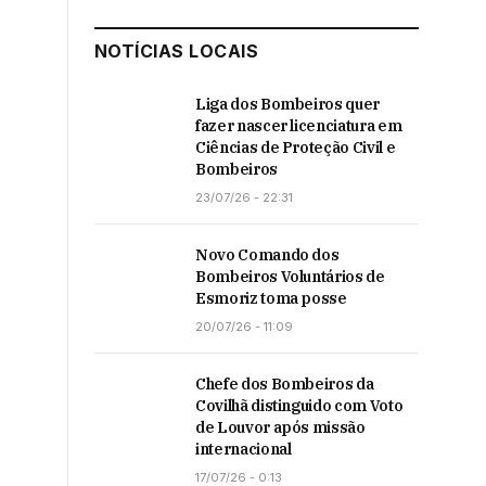
NOTÍCIAS LOCAIS
Liga dos Bombeiros quer
fazer nascer licenciatura em
Ciências de Proteção Civil e
Bombeiros
23/07/26 - 22:31
Novo Comando dos
Bombeiros Voluntários de
Esmoriz toma posse
20/07/26 - 11:09
Chefe dos Bombeiros da
Covilhã distinguido com Voto
de Louvor após missão
internacional
17/07/26 - 0:13