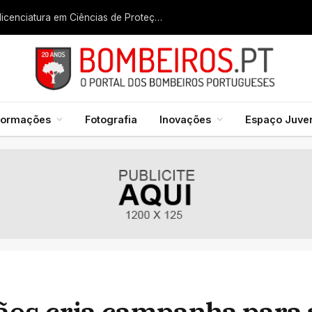
Liga dos Bombeiros quer fazer nascer licenciatura em Ciências de Proteção Civil e Bombeiros
formações
Fotografia
Inovações
Espaço Juven