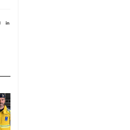
Instagram
LinkedIn
tter)