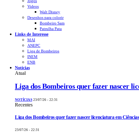
Jogos
Videos
Walt Disney
Desenhos para colorir
Bombeiro Sam
Patrulha Pata
Links de Interesse
MAI
ANEPC
Liga de Bombeiros
INEM
ENB
Notícias
Atual
Liga dos Bombeiros quer fazer nascer li
NOTÍCIAS
23/07/26 - 22:31
Recentes
Liga dos Bombeiros quer fazer nascer licenciatura em Ciências
23/07/26 - 22:31