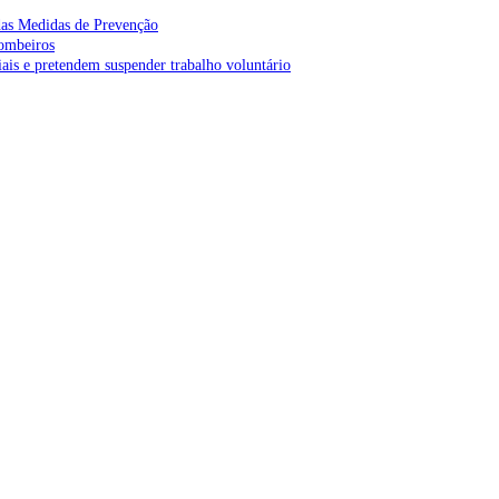
as Medidas de Prevenção
bombeiros
is e pretendem suspender trabalho voluntário