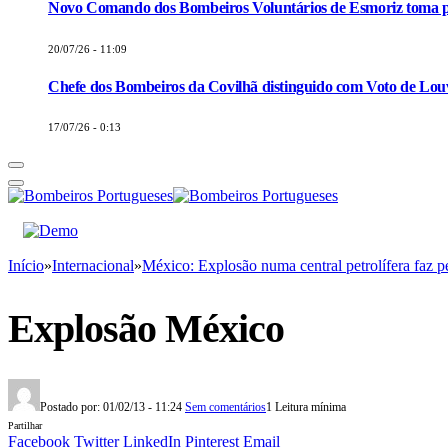
Novo Comando dos Bombeiros Voluntários de Esmoriz toma p
20/07/26 - 11:09
Chefe dos Bombeiros da Covilhã distinguido com Voto de Louv
17/07/26 - 0:13
Início
»
Internacional
»
México: Explosão numa central petrolífera faz 
Explosão México
Postado por:
01/02/13 - 11:24
Sem comentários
1 Leitura mínima
Partilhar
Facebook
Twitter
LinkedIn
Pinterest
Email