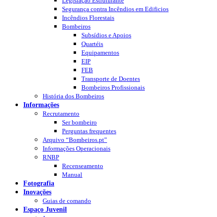
Legislação Estruturante
Segurança contra Incêndios em Edificios
Incêndios Florestais
Bombeiros
Subsídios e Apoios
Quartéis
Equipamentos
EIP
FEB
Transporte de Doentes
Bombeiros Profissionais
História dos Bombeiros
Informações
Recrutamento
Ser bombeiro
Perguntas frequentes
Arquivo “Bombeiros.pt”
Informações Operacionais
RNBP
Recenseamento
Manual
Fotografia
Inovações
Guias de comando
Espaço Juvenil