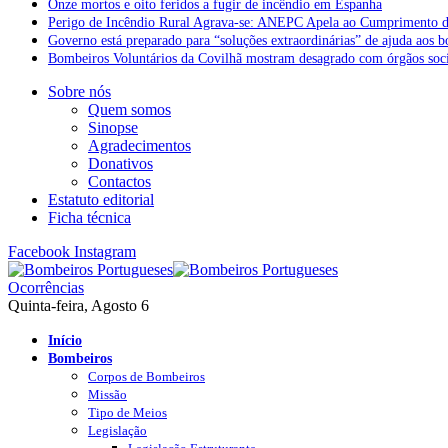
Onze mortos e oito feridos a fugir de incêndio em Espanha
Perigo de Incêndio Rural Agrava-se: ANEPC Apela ao Cumprimento d
Governo está preparado para “soluções extraordinárias” de ajuda aos 
Bombeiros Voluntários da Covilhã mostram desagrado com órgãos socia
Sobre nós
Quem somos
Sinopse
Agradecimentos
Donativos
Contactos
Estatuto editorial
Ficha técnica
Facebook
Instagram
Ocorrências
Quinta-feira, Agosto 6
Início
Bombeiros
Corpos de Bombeiros
Missão
Tipo de Meios
Legislação