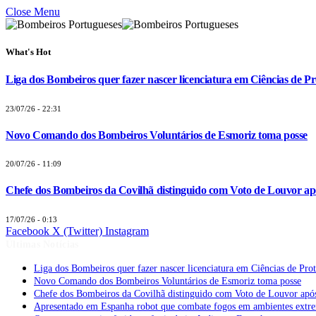
Close Menu
What's Hot
Liga dos Bombeiros quer fazer nascer licenciatura em Ciências de Pr
23/07/26 - 22:31
Novo Comando dos Bombeiros Voluntários de Esmoriz toma posse
20/07/26 - 11:09
Chefe dos Bombeiros da Covilhã distinguido com Voto de Louvor apó
17/07/26 - 0:13
Facebook
X (Twitter)
Instagram
Últimas Notícias
Liga dos Bombeiros quer fazer nascer licenciatura em Ciências de Pro
Novo Comando dos Bombeiros Voluntários de Esmoriz toma posse
Chefe dos Bombeiros da Covilhã distinguido com Voto de Louvor após
Apresentado em Espanha robot que combate fogos em ambientes extr