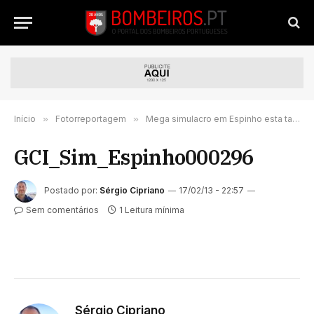
Início
»
Fotorreportagem
»
Mega simulacro em Espinho esta tarde (276 imagens)
GCI_Sim_Espinho000296
Postado por:
Sérgio Cipriano
17/02/13 - 22:57
Sem comentários
1 Leitura mínima
Sérgio Cipriano