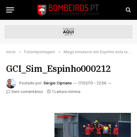
Início
»
Fotorreportagem
»
Mega simulacro em Espinho esta tarde (276 imagens)
GCI_Sim_Espinho000212
Postado por:
Sérgio Cipriano
17/02/13 - 22:56
Sem comentários
1 Leitura mínima