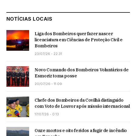
NOTÍCIAS LOCAIS
Liga dos Bombeiros quer fazer nascer
licenciatura em Ciências de Proteção Civil e
Bombeiros
23/07/26 - 22:31
Novo Comando dos Bombeiros Voluntários de
Esmoriz toma posse
20/07/26 - 11:09
Chefe dos Bombeiros da Covilhã distinguido
com Voto de Louvor após missão internacional
17/07/26 - 0:13
Onze mortos e oito feridos a fugir de incêndio