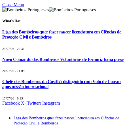
Close Menu
What's Hot
Liga dos Bombeiros quer fazer nascer licenciatura em Ciências de
Proteção Civil e Bombeiros
23/07/26 - 22:31
Novo Comando dos Bombeiros Voluntários de Esmoriz toma posse
20/07/26 - 11:09
Chefe dos Bombeiros da Covilhã distinguido com Voto de Louvor
após missão internacional
17/07/26 - 0:13
Facebook
X (Twitter)
Instagram
Últimas Notícias
Liga dos Bombeiros quer fazer nascer licenciatura em Ciências de
Proteção Civil e Bombeiros