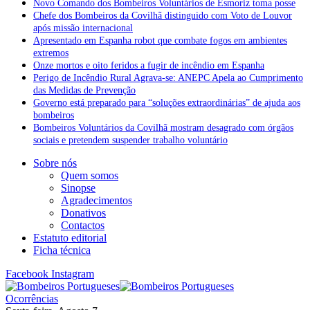
Novo Comando dos Bombeiros Voluntários de Esmoriz toma posse
Chefe dos Bombeiros da Covilhã distinguido com Voto de Louvor
após missão internacional
Apresentado em Espanha robot que combate fogos em ambientes
extremos
Onze mortos e oito feridos a fugir de incêndio em Espanha
Perigo de Incêndio Rural Agrava-se: ANEPC Apela ao Cumprimento
das Medidas de Prevenção
Governo está preparado para “soluções extraordinárias” de ajuda aos
bombeiros
Bombeiros Voluntários da Covilhã mostram desagrado com órgãos
sociais e pretendem suspender trabalho voluntário
Sobre nós
Quem somos
Sinopse
Agradecimentos
Donativos
Contactos
Estatuto editorial
Ficha técnica
Facebook
Instagram
Ocorrências