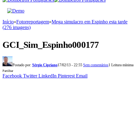
Início
»
Fotorreportagem
»
Mega simulacro em Espinho esta tarde
(276 imagens)
GCI_Sim_Espinho000177
Postado por:
Sérgio Cipriano
17/02/13 - 22:55
Sem comentários
1 Leitura mínima
Partilhar
Facebook
Twitter
LinkedIn
Pinterest
Email