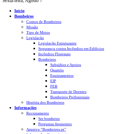
Sexta-feira, Agosto 7
Início
Bombeiros
Corpos de Bombeiros
Missão
Tipo de Meios
Legislação
Legislação Estruturante
Segurança contra Incêndios em Edificios
Incêndios Florestais
Bombeiros
Subsídios e Apoios
Quartéis
Equipamentos
EIP
FEB
Transporte de Doentes
Bombeiros Profissionais
História dos Bombeiros
Informações
Recrutamento
Ser bombeiro
Perguntas frequentes
Arquivo “Bombeiros.pt”