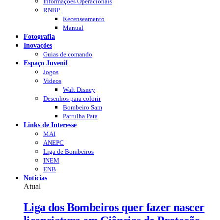
Informações Operacionais
RNBP
Recenseamento
Manual
Fotografia
Inovações
Guias de comando
Espaço Juvenil
Jogos
Videos
Walt Disney
Desenhos para colorir
Bombeiro Sam
Patrulha Pata
Links de Interesse
MAI
ANEPC
Liga de Bombeiros
INEM
ENB
Notícias
Atual
Liga dos Bombeiros quer fazer nascer