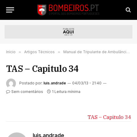
Início
»
Artigos Técnicos
»
Manual de Tripulante de Ambulância de Socorro
TAS – Capitulo 34
Postado por:
luis.andrade
04/03/13 - 21:40
Sem comentários
1 Leitura mínima
TAS – Capitulo 34
luis.andrade