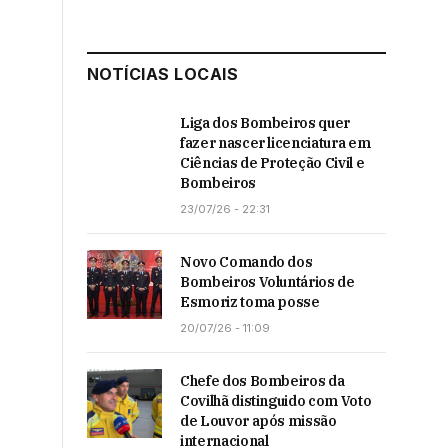
NOTÍCIAS LOCAIS
Liga dos Bombeiros quer
fazer nascer licenciatura em
Ciências de Proteção Civil e
Bombeiros
23/07/26 - 22:31
Novo Comando dos
Bombeiros Voluntários de
Esmoriz toma posse
20/07/26 - 11:09
Chefe dos Bombeiros da
Covilhã distinguido com Voto
de Louvor após missão
internacional