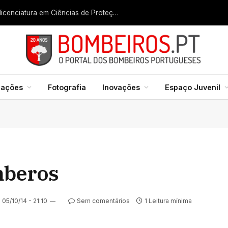
Liga dos Bombeiros quer fazer nascer licenciatura em Ciências de Proteção Civil e Bombeiros
mações
Fotografia
Inovações
Espaço Juvenil
mberos
05/10/14 - 21:10
Sem comentários
1 Leitura mínima