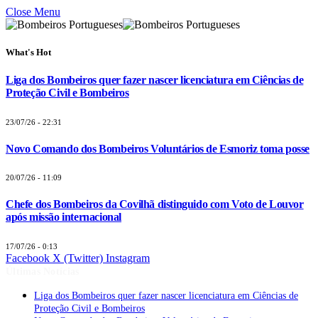
Close Menu
What's Hot
Liga dos Bombeiros quer fazer nascer licenciatura em Ciências de
Proteção Civil e Bombeiros
23/07/26 - 22:31
Novo Comando dos Bombeiros Voluntários de Esmoriz toma posse
20/07/26 - 11:09
Chefe dos Bombeiros da Covilhã distinguido com Voto de Louvor
após missão internacional
17/07/26 - 0:13
Facebook
X (Twitter)
Instagram
Últimas Notícias
Liga dos Bombeiros quer fazer nascer licenciatura em Ciências de
Proteção Civil e Bombeiros