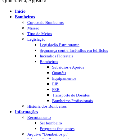
Quinta-feira, Agosto 6
Início
Bombeiros
Corpos de Bombeiros
Missão
Tipo de Meios
Legislação
Legislação Estruturante
Segurança contra Incêndios em Edificios
Incêndios Florestais
Bombeiros
Subsídios e Apoios
Quartéis
Equipamentos
EIP
FEB
Transporte de Doentes
Bombeiros Profissionais
História dos Bombeiros
Informações
Recrutamento
Ser bombeiro
Perguntas frequentes
Arquivo “Bombeiros.pt”