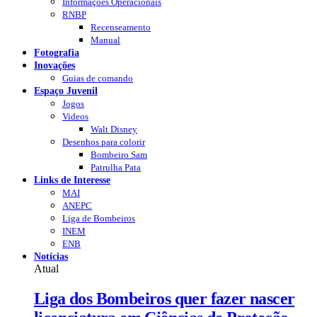
Informações Operacionais
RNBP
Recenseamento
Manual
Fotografia
Inovações
Guias de comando
Espaço Juvenil
Jogos
Videos
Walt Disney
Desenhos para colorir
Bombeiro Sam
Patrulha Pata
Links de Interesse
MAI
ANEPC
Liga de Bombeiros
INEM
ENB
Notícias
Atual
Liga dos Bombeiros quer fazer nascer