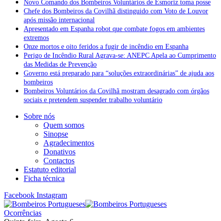
Novo Comando dos Bombeiros Voluntários de Esmoriz toma posse
Chefe dos Bombeiros da Covilhã distinguido com Voto de Louvor
após missão internacional
Apresentado em Espanha robot que combate fogos em ambientes
extremos
Onze mortos e oito feridos a fugir de incêndio em Espanha
Perigo de Incêndio Rural Agrava-se: ANEPC Apela ao Cumprimento
das Medidas de Prevenção
Governo está preparado para “soluções extraordinárias” de ajuda aos
bombeiros
Bombeiros Voluntários da Covilhã mostram desagrado com órgãos
sociais e pretendem suspender trabalho voluntário
Sobre nós
Quem somos
Sinopse
Agradecimentos
Donativos
Contactos
Estatuto editorial
Ficha técnica
Facebook
Instagram
Ocorrências