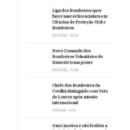
Liga dos Bombeiros quer
fazer nascer licenciatura em
Ciências de Proteção Civil e
Bombeiros
23/07/26 - 22:31
Novo Comando dos
Bombeiros Voluntários de
Esmoriz toma posse
20/07/26 - 11:09
Chefe dos Bombeiros da
Covilhã distinguido com Voto
de Louvor após missão
internacional
17/07/26 - 0:13
Onze mortos e oito feridos a