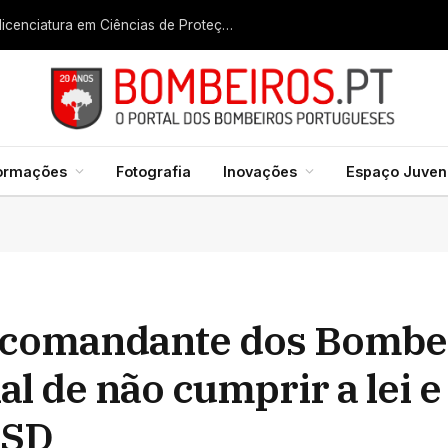
Liga dos Bombeiros quer fazer nascer licenciatura em Ciências de Proteção Civil e Bombeiros
formações
Fotografia
Inovações
Espaço Juveni
 comandante dos Bombe
l de não cumprir a lei e
PSD