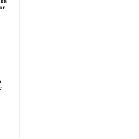
lhã
or
a
e