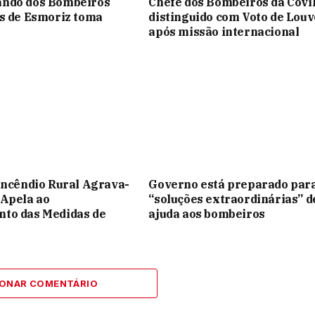
ndo dos Bombeiros
Chefe dos Bombeiros da Covi
s de Esmoriz toma
distinguido com Voto de Louv
após missão internacional
Incêndio Rural Agrava-
Governo está preparado par
 Apela ao
“soluções extraordinárias” d
to das Medidas de
ajuda aos bombeiros
IONAR COMENTÁRIO