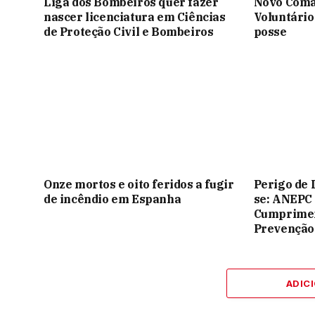
Liga dos Bombeiros quer fazer
Novo Coma
nascer licenciatura em Ciências
Voluntário
de Proteção Civil e Bombeiros
posse
Onze mortos e oito feridos a fugir
Perigo de 
de incêndio em Espanha
se: ANEPC
Cumprimen
Prevenção
ADIC