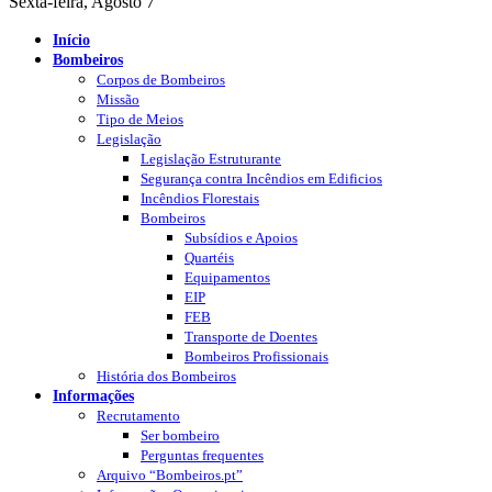
Sexta-feira, Agosto 7
Início
Bombeiros
Corpos de Bombeiros
Missão
Tipo de Meios
Legislação
Legislação Estruturante
Segurança contra Incêndios em Edificios
Incêndios Florestais
Bombeiros
Subsídios e Apoios
Quartéis
Equipamentos
EIP
FEB
Transporte de Doentes
Bombeiros Profissionais
História dos Bombeiros
Informações
Recrutamento
Ser bombeiro
Perguntas frequentes
Arquivo “Bombeiros.pt”