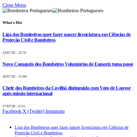
Close Menu
What's Hot
Liga dos Bombeiros quer fazer nascer licenciatura em Ciências de
Proteção Civil e Bombeiros
23/07/26 - 22:31
Novo Comando dos Bombeiros Voluntários de Esmoriz toma posse
20/07/26 - 11:09
Chefe dos Bombeiros da Covilhã distinguido com Voto de Louvor
após missão internacional
17/07/26 - 0:13
Facebook
X (Twitter)
Instagram
Últimas Notícias
Liga dos Bombeiros quer fazer nascer licenciatura em Ciências de
Proteção Civil e Bombeiros