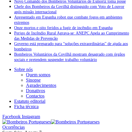
Novo Comando dos Bombeiros Voluntários de Esmoriz toma posse
Chefe dos Bombeiros da Covilhã distinguido com Voto de Louvor
após missão internacional
Apresentado em Espanha robot que combate fogos em ambientes
extremos
Onze mortos e oito feridos a fugir de incêndio em Espanha
Perigo de Incêndio Rural Agrava-se: ANEPC Apela ao Cumprimento
das Medidas de Prevenção
Governo está preparado para “soluções extraordinárias” de ajuda aos
bombeiros
Bombeiros Voluntários da Covilhã mostram desagrado com órgãos
sociais e pretendem suspender trabalho voluntário
Sobre nós
Quem somos
Sinopse
Agradecimentos
Donativos
Contactos
Estatuto editorial
Ficha técnica
Facebook
Instagram
Ocorrências