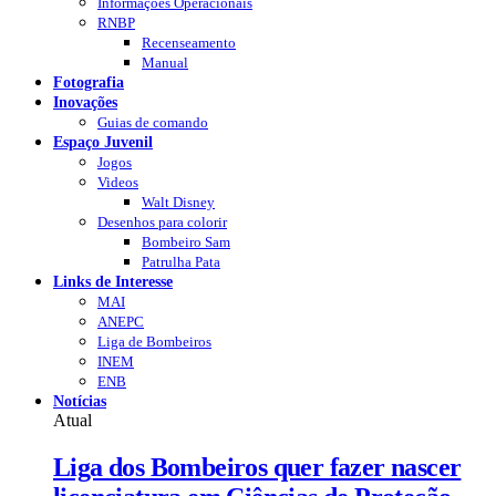
Informações Operacionais
RNBP
Recenseamento
Manual
Fotografia
Inovações
Guias de comando
Espaço Juvenil
Jogos
Videos
Walt Disney
Desenhos para colorir
Bombeiro Sam
Patrulha Pata
Links de Interesse
MAI
ANEPC
Liga de Bombeiros
INEM
ENB
Notícias
Atual
Liga dos Bombeiros quer fazer nascer