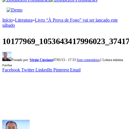
Início
»
Literatura
»
Livro “À Prova de Fogo” vai ser lançado este
sábado
10177969_1053643417996023_3741
Postado por:
Sérgio Cipriano
07/01/15 - 17:33
Sem comentários
1 Leitura mínima
Partilhar
Facebook
Twitter
LinkedIn
Pinterest
Email