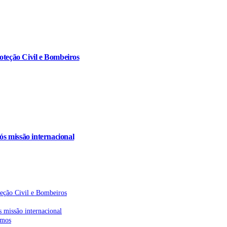
oteção Civil e Bombeiros
s missão internacional
teção Civil e Bombeiros
 missão internacional
emos