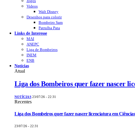
Jogos
Videos
Walt Disney
Desenhos para colorir
Bombeiro Sam
Patrulha Pata
Links de Interesse
MAI
ANEPC
Liga de Bombeiros
INEM
ENB
Notícias
Atual
Liga dos Bombeiros quer fazer nascer li
NOTÍCIAS
23/07/26 - 22:31
Recentes
Liga dos Bombeiros quer fazer nascer licenciatura em Ciências
23/07/26 - 22:31