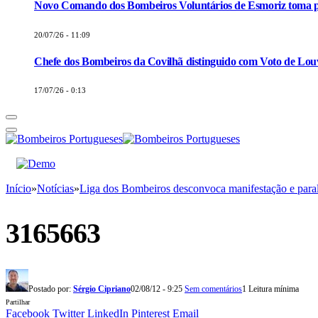
Novo Comando dos Bombeiros Voluntários de Esmoriz toma p
20/07/26 - 11:09
Chefe dos Bombeiros da Covilhã distinguido com Voto de Louv
17/07/26 - 0:13
Início
»
Notícias
»
Liga dos Bombeiros desconvoca manifestação e para
3165663
Postado por:
Sérgio Cipriano
02/08/12 - 9:25
Sem comentários
1 Leitura mínima
Partilhar
Facebook
Twitter
LinkedIn
Pinterest
Email