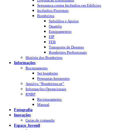
Legislação Estruturante
Segurança contra Incêndios em Edificios
Incêndios Florestais
Bombeiros
Subsídios e Apoios
Quartéis
Equipamentos
EIP
FEB
Transporte de Doentes
Bombeiros Profissionais
História dos Bombeiros
Informações
Recrutamento
Ser bombeiro
Perguntas frequentes
Arquivo “Bombeiros.pt”
Informações Operacionais
RNBP
Recenseamento
Manual
Fotografia
Inovações
Guias de comando
Espaço Juvenil