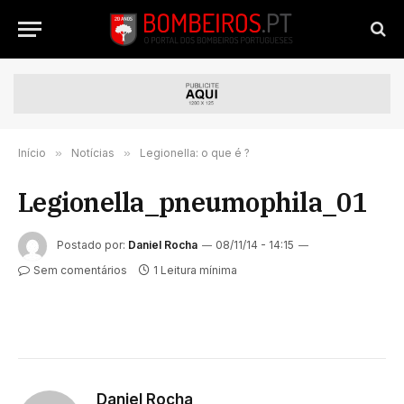
Início
»
Notícias
»
Legionella: o que é ?
Legionella_pneumophila_01
Postado por:
Daniel Rocha
08/11/14 - 14:15
Sem comentários
1 Leitura mínima
Daniel Rocha