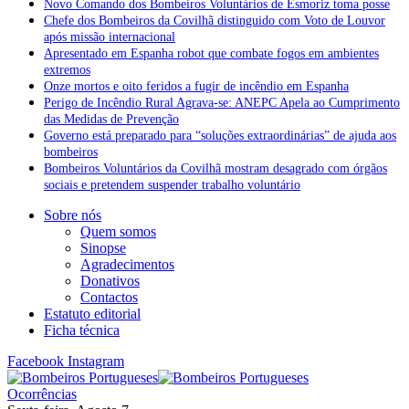
Novo Comando dos Bombeiros Voluntários de Esmoriz toma posse
Chefe dos Bombeiros da Covilhã distinguido com Voto de Louvor
após missão internacional
Apresentado em Espanha robot que combate fogos em ambientes
extremos
Onze mortos e oito feridos a fugir de incêndio em Espanha
Perigo de Incêndio Rural Agrava-se: ANEPC Apela ao Cumprimento
das Medidas de Prevenção
Governo está preparado para “soluções extraordinárias” de ajuda aos
bombeiros
Bombeiros Voluntários da Covilhã mostram desagrado com órgãos
sociais e pretendem suspender trabalho voluntário
Sobre nós
Quem somos
Sinopse
Agradecimentos
Donativos
Contactos
Estatuto editorial
Ficha técnica
Facebook
Instagram
Ocorrências