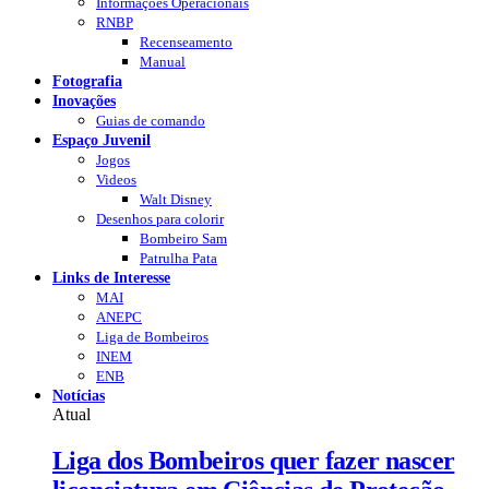
Informações Operacionais
RNBP
Recenseamento
Manual
Fotografia
Inovações
Guias de comando
Espaço Juvenil
Jogos
Videos
Walt Disney
Desenhos para colorir
Bombeiro Sam
Patrulha Pata
Links de Interesse
MAI
ANEPC
Liga de Bombeiros
INEM
ENB
Notícias
Atual
Liga dos Bombeiros quer fazer nascer