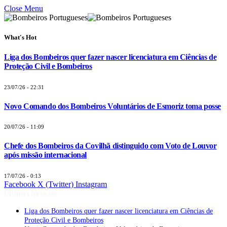
Close Menu
What's Hot
Liga dos Bombeiros quer fazer nascer licenciatura em Ciências de
Proteção Civil e Bombeiros
23/07/26 - 22:31
Novo Comando dos Bombeiros Voluntários de Esmoriz toma posse
20/07/26 - 11:09
Chefe dos Bombeiros da Covilhã distinguido com Voto de Louvor
após missão internacional
17/07/26 - 0:13
Facebook
X (Twitter)
Instagram
Últimas Notícias
Liga dos Bombeiros quer fazer nascer licenciatura em Ciências de
Proteção Civil e Bombeiros