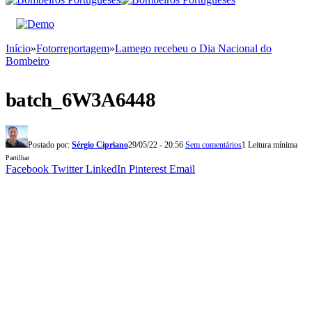
Início
»
Fotorreportagem
»
Lamego recebeu o Dia Nacional do
Bombeiro
batch_6W3A6448
Postado por:
Sérgio Cipriano
29/05/22 - 20:56
Sem comentários
1 Leitura mínima
Partilhar
Facebook
Twitter
LinkedIn
Pinterest
Email