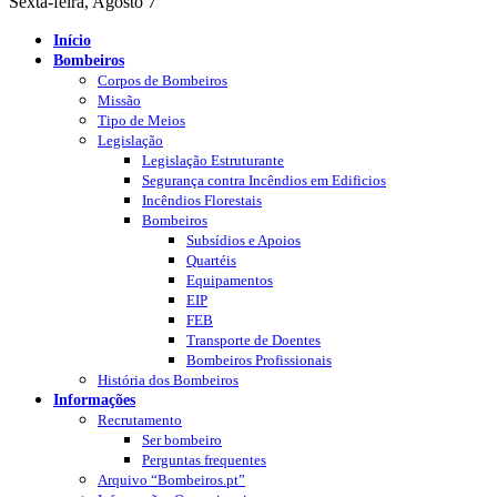
Sexta-feira, Agosto 7
Início
Bombeiros
Corpos de Bombeiros
Missão
Tipo de Meios
Legislação
Legislação Estruturante
Segurança contra Incêndios em Edificios
Incêndios Florestais
Bombeiros
Subsídios e Apoios
Quartéis
Equipamentos
EIP
FEB
Transporte de Doentes
Bombeiros Profissionais
História dos Bombeiros
Informações
Recrutamento
Ser bombeiro
Perguntas frequentes
Arquivo “Bombeiros.pt”