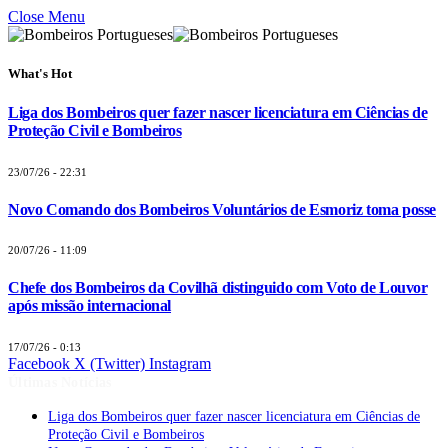
Close Menu
What's Hot
Liga dos Bombeiros quer fazer nascer licenciatura em Ciências de
Proteção Civil e Bombeiros
23/07/26 - 22:31
Novo Comando dos Bombeiros Voluntários de Esmoriz toma posse
20/07/26 - 11:09
Chefe dos Bombeiros da Covilhã distinguido com Voto de Louvor
após missão internacional
17/07/26 - 0:13
Facebook
X (Twitter)
Instagram
Últimas Notícias
Liga dos Bombeiros quer fazer nascer licenciatura em Ciências de
Proteção Civil e Bombeiros