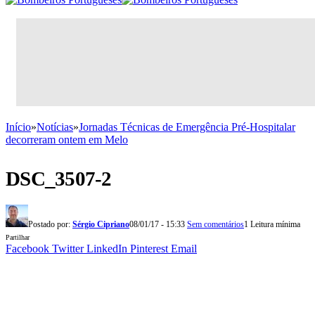
Início
»
Notícias
»
Jornadas Técnicas de Emergência Pré-Hospitalar
decorreram ontem em Melo
DSC_3507-2
Postado por:
Sérgio Cipriano
08/01/17 - 15:33
Sem comentários
1 Leitura mínima
Partilhar
Facebook
Twitter
LinkedIn
Pinterest
Email