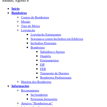
Sábado, Agosto 8
Início
Bombeiros
Corpos de Bombeiros
Missão
Tipo de Meios
Legislação
Legislação Estruturante
Segurança contra Incêndios em Edificios
Incêndios Florestais
Bombeiros
Subsídios e Apoios
Quartéis
Equipamentos
EIP
FEB
Transporte de Doentes
Bombeiros Profissionais
História dos Bombeiros
Informações
Recrutamento
Ser bombeiro
Perguntas frequentes
Arquivo “Bombeiros.pt”