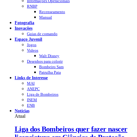
Informações Operacionais
RNBP
Recenseamento
Manual
Fotografia
Inovações
Guias de comando
Espaço Juvenil
Jogos
Videos
Walt Disney
Desenhos para colorir
Bombeiro Sam
Patrulha Pata
Links de Interesse
MAI
ANEPC
Liga de Bombeiros
INEM
ENB
Notícias
Atual
Liga dos Bombeiros quer fazer nascer