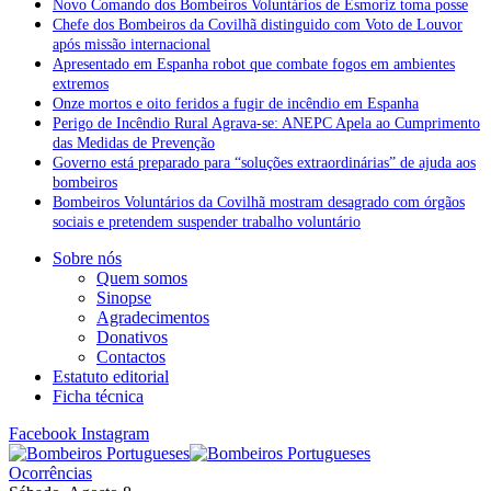
Novo Comando dos Bombeiros Voluntários de Esmoriz toma posse
Chefe dos Bombeiros da Covilhã distinguido com Voto de Louvor
após missão internacional
Apresentado em Espanha robot que combate fogos em ambientes
extremos
Onze mortos e oito feridos a fugir de incêndio em Espanha
Perigo de Incêndio Rural Agrava-se: ANEPC Apela ao Cumprimento
das Medidas de Prevenção
Governo está preparado para “soluções extraordinárias” de ajuda aos
bombeiros
Bombeiros Voluntários da Covilhã mostram desagrado com órgãos
sociais e pretendem suspender trabalho voluntário
Sobre nós
Quem somos
Sinopse
Agradecimentos
Donativos
Contactos
Estatuto editorial
Ficha técnica
Facebook
Instagram
Ocorrências