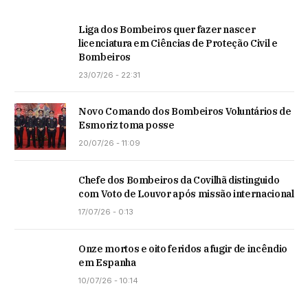
Liga dos Bombeiros quer fazer nascer
licenciatura em Ciências de Proteção Civil e
Bombeiros
23/07/26 - 22:31
Novo Comando dos Bombeiros Voluntários de
Esmoriz toma posse
20/07/26 - 11:09
Chefe dos Bombeiros da Covilhã distinguido
com Voto de Louvor após missão internacional
17/07/26 - 0:13
Onze mortos e oito feridos a fugir de incêndio
em Espanha
10/07/26 - 10:14