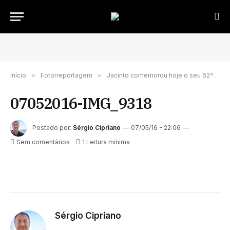
Início
»
Fotorreportagem
»
Jacinto comemorou hoje o seu 62º. Aniversário
07052016-IMG_9318
Postado por:
Sérgio Cipriano
07/05/16 - 22:06
Sem comentários
1 Leitura mínima
Sérgio Cipriano