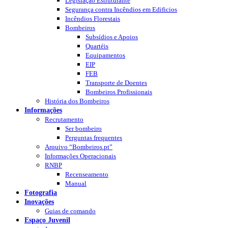
Legislação Estruturante
Segurança contra Incêndios em Edificios
Incêndios Florestais
Bombeiros
Subsídios e Apoios
Quartéis
Equipamentos
EIP
FEB
Transporte de Doentes
Bombeiros Profissionais
História dos Bombeiros
Informações
Recrutamento
Ser bombeiro
Perguntas frequentes
Arquivo “Bombeiros.pt”
Informações Operacionais
RNBP
Recenseamento
Manual
Fotografia
Inovações
Guias de comando
Espaço Juvenil