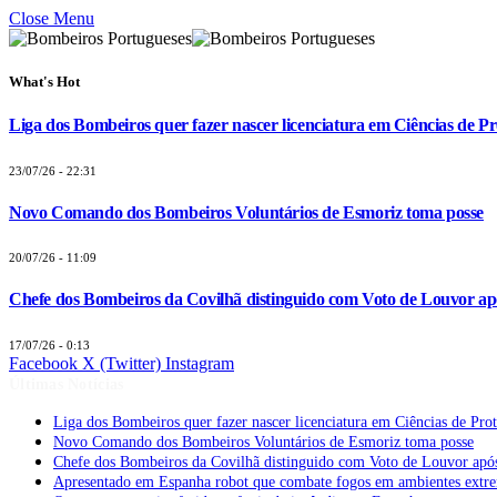
Close Menu
What's Hot
Liga dos Bombeiros quer fazer nascer licenciatura em Ciências de Pr
23/07/26 - 22:31
Novo Comando dos Bombeiros Voluntários de Esmoriz toma posse
20/07/26 - 11:09
Chefe dos Bombeiros da Covilhã distinguido com Voto de Louvor apó
17/07/26 - 0:13
Facebook
X (Twitter)
Instagram
Últimas Notícias
Liga dos Bombeiros quer fazer nascer licenciatura em Ciências de Pro
Novo Comando dos Bombeiros Voluntários de Esmoriz toma posse
Chefe dos Bombeiros da Covilhã distinguido com Voto de Louvor após
Apresentado em Espanha robot que combate fogos em ambientes extr