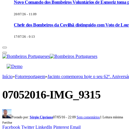
Novo Comando dos Bombeiros Voluntários de Esmoriz toma p
20/07/26 - 11:09
Chefe dos Bombeiros da Covilhã distinguido com Voto de Louv
17/07/26 - 0:13
Início
»
Fotorreportagem
»
Jacinto comemorou hoje o seu 62º. Aniversá
07052016-IMG_9315
Postado por:
Sérgio Cipriano
07/05/16 - 22:09
Sem comentários
1 Leitura mínima
Partilhar
Facebook
Twitter
LinkedIn
Pinterest
Email