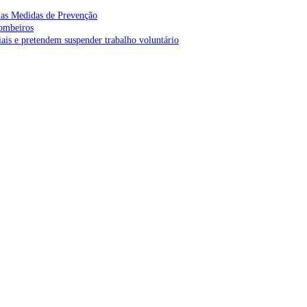
as Medidas de Prevenção
bombeiros
is e pretendem suspender trabalho voluntário