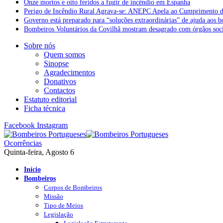
Onze mortos e oito feridos a fugir de incêndio em Espanha
Perigo de Incêndio Rural Agrava-se: ANEPC Apela ao Cumprimento d
Governo está preparado para “soluções extraordinárias” de ajuda aos 
Bombeiros Voluntários da Covilhã mostram desagrado com órgãos socia
Sobre nós
Quem somos
Sinopse
Agradecimentos
Donativos
Contactos
Estatuto editorial
Ficha técnica
Facebook
Instagram
Ocorrências
Quinta-feira, Agosto 6
Início
Bombeiros
Corpos de Bombeiros
Missão
Tipo de Meios
Legislação