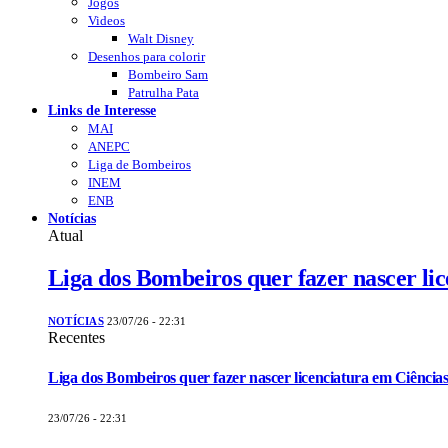
Jogos
Videos
Walt Disney
Desenhos para colorir
Bombeiro Sam
Patrulha Pata
Links de Interesse
MAI
ANEPC
Liga de Bombeiros
INEM
ENB
Notícias
Atual
Liga dos Bombeiros quer fazer nascer li
NOTÍCIAS
23/07/26 - 22:31
Recentes
Liga dos Bombeiros quer fazer nascer licenciatura em Ciências
23/07/26 - 22:31