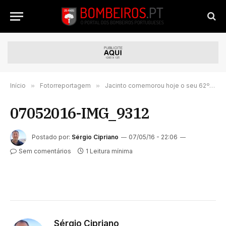
Início
»
Fotorreportagem
»
Jacinto comemorou hoje o seu 62º. Aniversário
07052016-IMG_9312
Postado por:
Sérgio Cipriano
07/05/16 - 22:06
Sem comentários
1 Leitura mínima
Sérgio Cipriano