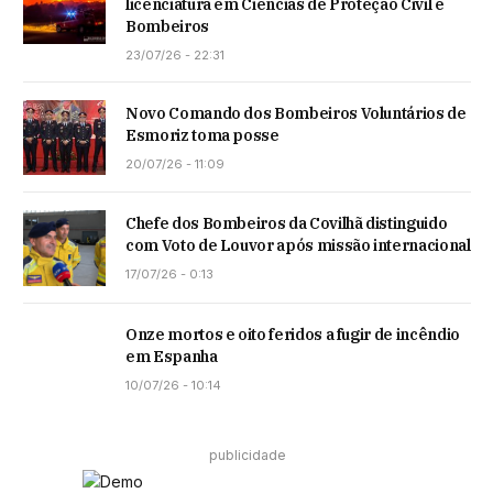
licenciatura em Ciências de Proteção Civil e
Bombeiros
23/07/26 - 22:31
Novo Comando dos Bombeiros Voluntários de
Esmoriz toma posse
20/07/26 - 11:09
Chefe dos Bombeiros da Covilhã distinguido
com Voto de Louvor após missão internacional
17/07/26 - 0:13
Onze mortos e oito feridos a fugir de incêndio
em Espanha
10/07/26 - 10:14
publicidade