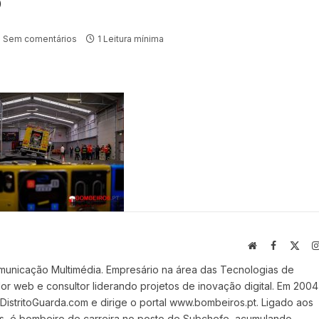
6
Sem comentários
1 Leitura mínima
Website
Facebook
X
(Twi
municação Multimédia. Empresário na área das Tecnologias de
 web e consultor liderando projetos de inovação digital. Em 2004
stritoGuarda.com e dirige o portal www.bombeiros.pt. Ligado aos
s, é bombeiro de carreira no posto de Subchefe, acumulando