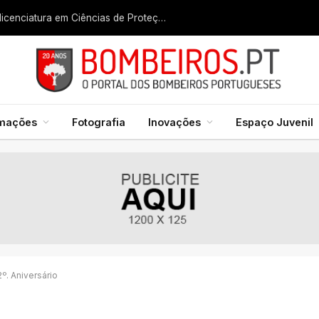
Liga dos Bombeiros quer fazer nascer licenciatura em Ciências de Proteção Civil e Bombeiros
rmações
Fotografia
Inovações
Espaço Juvenil
º. Aniversário