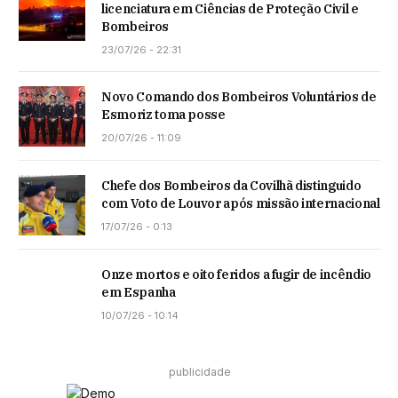
licenciatura em Ciências de Proteção Civil e
Bombeiros
23/07/26 - 22:31
Novo Comando dos Bombeiros Voluntários de
Esmoriz toma posse
20/07/26 - 11:09
Chefe dos Bombeiros da Covilhã distinguido
com Voto de Louvor após missão internacional
17/07/26 - 0:13
Onze mortos e oito feridos a fugir de incêndio
em Espanha
10/07/26 - 10:14
publicidade