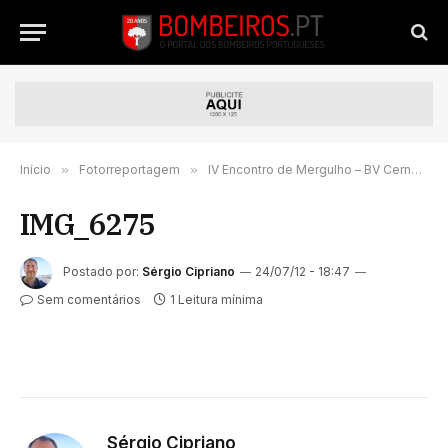
Início
»
Fotorreportagem
»
IV Encontro de Mergulho – BV Cernache do Bonjardim
IMG_6275
Postado por:
Sérgio Cipriano
24/07/12 - 18:47
Sem comentários
1 Leitura mínima
Sérgio Cipriano