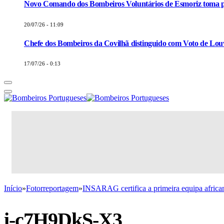
Novo Comando dos Bombeiros Voluntários de Esmoriz toma p
20/07/26 - 11:09
Chefe dos Bombeiros da Covilhã distinguido com Voto de Louv
17/07/26 - 0:13
Início
»
Fotorreportagem
»
INSARAG certifica a primeira equipa afric
i-c7H9DkS-X3