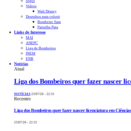
Jogos
Videos
Walt Disney
Desenhos para colorir
Bombeiro Sam
Patrulha Pata
Links de Interesse
MAI
ANEPC
Liga de Bombeiros
INEM
ENB
Notícias
Atual
Liga dos Bombeiros quer fazer nascer li
NOTÍCIAS
23/07/26 - 22:31
Recentes
Liga dos Bombeiros quer fazer nascer licenciatura em Ciências
23/07/26 - 22:31