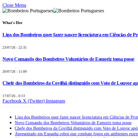
Close Menu
What's Hot
Liga dos Bombeiros quer fazer nascer licenciatura em Ciências de Pr
23/07/26 - 22:31
Novo Comando dos Bombeiros Voluntários de Esmoriz toma posse
20/07/26 - 11:09
Chefe dos Bombeiros da Covilhã distinguido com Voto de Louvor apó
17/07/26 - 0:13
Facebook
X (Twitter)
Instagram
Últimas Notícias
Liga dos Bombeiros quer fazer nascer licenciatura em Ciências de Pro
Novo Comando dos Bombeiros Voluntários de Esmoriz toma posse
Chefe dos Bombeiros da Covilhã distinguido com Voto de Louvor após
Apresentado em Espanha robot que combate fogos em ambientes extr