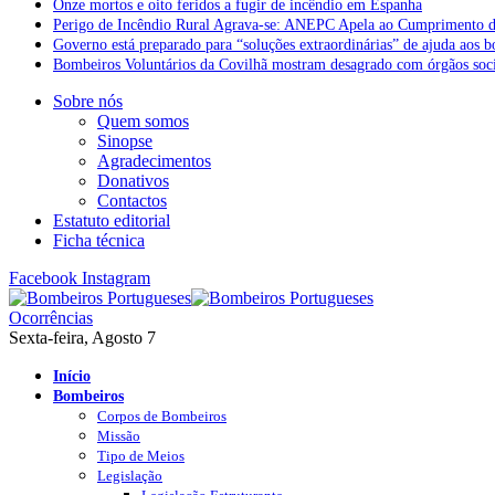
Onze mortos e oito feridos a fugir de incêndio em Espanha
Perigo de Incêndio Rural Agrava-se: ANEPC Apela ao Cumprimento d
Governo está preparado para “soluções extraordinárias” de ajuda aos 
Bombeiros Voluntários da Covilhã mostram desagrado com órgãos socia
Sobre nós
Quem somos
Sinopse
Agradecimentos
Donativos
Contactos
Estatuto editorial
Ficha técnica
Facebook
Instagram
Ocorrências
Sexta-feira, Agosto 7
Início
Bombeiros
Corpos de Bombeiros
Missão
Tipo de Meios
Legislação