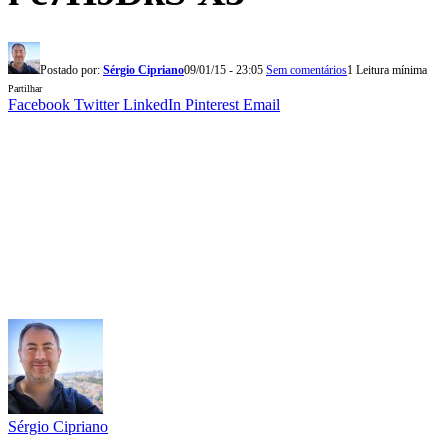
Postado por:
Sérgio Cipriano
09/01/15 - 23:05
Sem comentários
1 Leitura mínima
Partilhar
Facebook
Twitter
LinkedIn
Pinterest
Email
Sérgio Cipriano