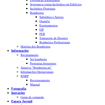
Legislação Estruturante
Segurança contra Incêndios em Edificios
Incêndios Florestais
Bombeiros
Subsídios e Apoios
Quartéis
Equipamentos
EIP
FEB
Transporte de Doentes
Bombeiros Profissionais
História dos Bombeiros
Informações
Recrutamento
Ser bombeiro
Perguntas frequentes
Arquivo “Bombeiros.pt”
Informações Operacionais
RNBP
Recenseamento
Manual
Fotografia
Inovações
Guias de comando
Espaço Juvenil