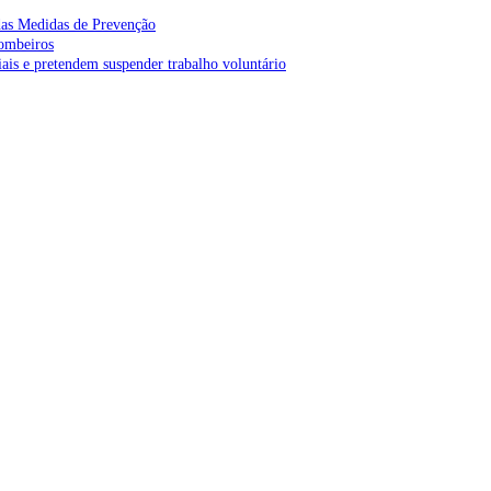
as Medidas de Prevenção
bombeiros
is e pretendem suspender trabalho voluntário