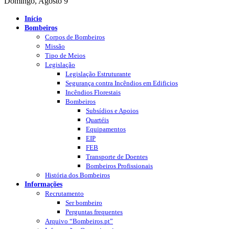
Domingo, Agosto 9
Início
Bombeiros
Corpos de Bombeiros
Missão
Tipo de Meios
Legislação
Legislação Estruturante
Segurança contra Incêndios em Edificios
Incêndios Florestais
Bombeiros
Subsídios e Apoios
Quartéis
Equipamentos
EIP
FEB
Transporte de Doentes
Bombeiros Profissionais
História dos Bombeiros
Informações
Recrutamento
Ser bombeiro
Perguntas frequentes
Arquivo “Bombeiros.pt”