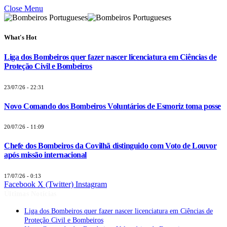
Close Menu
What's Hot
Liga dos Bombeiros quer fazer nascer licenciatura em Ciências de
Proteção Civil e Bombeiros
23/07/26 - 22:31
Novo Comando dos Bombeiros Voluntários de Esmoriz toma posse
20/07/26 - 11:09
Chefe dos Bombeiros da Covilhã distinguido com Voto de Louvor
após missão internacional
17/07/26 - 0:13
Facebook
X (Twitter)
Instagram
Últimas Notícias
Liga dos Bombeiros quer fazer nascer licenciatura em Ciências de
Proteção Civil e Bombeiros