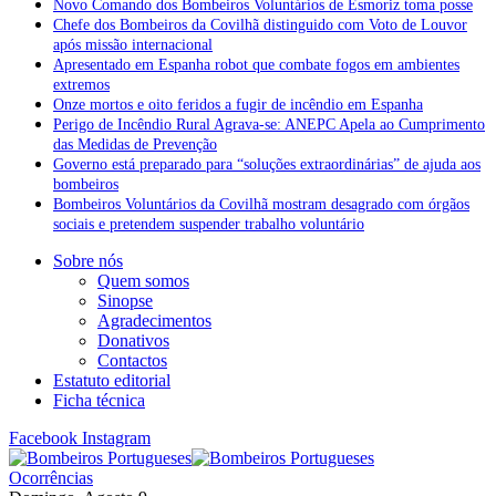
Novo Comando dos Bombeiros Voluntários de Esmoriz toma posse
Chefe dos Bombeiros da Covilhã distinguido com Voto de Louvor
após missão internacional
Apresentado em Espanha robot que combate fogos em ambientes
extremos
Onze mortos e oito feridos a fugir de incêndio em Espanha
Perigo de Incêndio Rural Agrava-se: ANEPC Apela ao Cumprimento
das Medidas de Prevenção
Governo está preparado para “soluções extraordinárias” de ajuda aos
bombeiros
Bombeiros Voluntários da Covilhã mostram desagrado com órgãos
sociais e pretendem suspender trabalho voluntário
Sobre nós
Quem somos
Sinopse
Agradecimentos
Donativos
Contactos
Estatuto editorial
Ficha técnica
Facebook
Instagram
Ocorrências