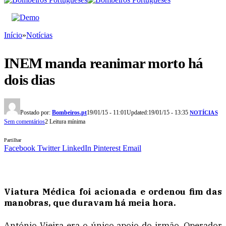
Início
»
Notícias
INEM manda reanimar morto há
dois dias
Postado por:
Bombeiros.pt
19/01/15 - 11:01
Updated:
19/01/15 - 13:35
NOTÍCIAS
Sem comentários
2 Leitura mínima
Partilhar
Facebook
Twitter
LinkedIn
Pinterest
Email
Viatura Médica foi acionada e ordenou fim das
manobras, que duravam há meia hora.
António Vieira era o único apoio do irmão. Operador