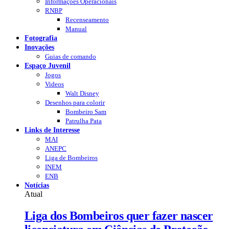
Informações Operacionais
RNBP
Recenseamento
Manual
Fotografia
Inovações
Guias de comando
Espaço Juvenil
Jogos
Videos
Walt Disney
Desenhos para colorir
Bombeiro Sam
Patrulha Pata
Links de Interesse
MAI
ANEPC
Liga de Bombeiros
INEM
ENB
Notícias
Atual
Liga dos Bombeiros quer fazer nascer