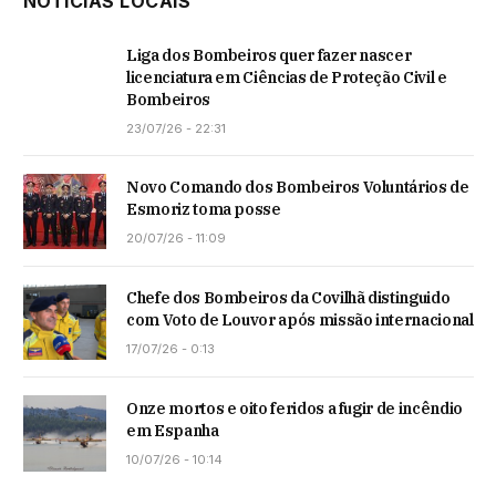
NOTÍCIAS LOCAIS
Liga dos Bombeiros quer fazer nascer
licenciatura em Ciências de Proteção Civil e
Bombeiros
23/07/26 - 22:31
Novo Comando dos Bombeiros Voluntários de
Esmoriz toma posse
20/07/26 - 11:09
Chefe dos Bombeiros da Covilhã distinguido
com Voto de Louvor após missão internacional
17/07/26 - 0:13
Onze mortos e oito feridos a fugir de incêndio
em Espanha
10/07/26 - 10:14