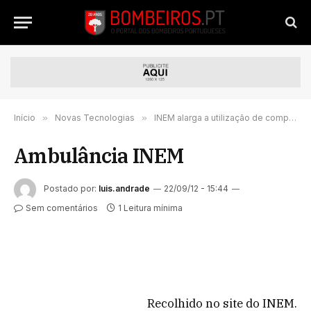
Início
»
Novas Tecnologias
»
INEM alarga a utilização de computadores nas ambulâncias às corporações de Bombeiros
Ambulância INEM
Postado por:
luis.andrade
22/09/12 - 15:44
Sem comentários
1 Leitura mínima
Recolhido no site do INEM.