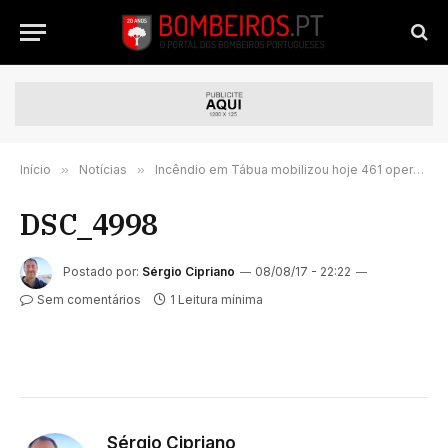
Início
»
Notícias
»
Incêndio em Tábua mobilizou hoje 461 operacionais
DSC_4998
Postado por:
Sérgio Cipriano
08/08/17 - 22:22
Sem comentários
1 Leitura mínima
Sérgio Cipriano