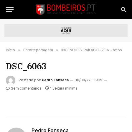
Início
»
Fotorreportagem
»
INCÊNDIO S. PAIO/GOUVEIA – fotos
DSC_6063
Postado por:
Pedro Fonseca
30/08/22 - 19:15
Sem comentários
1 Leitura mínima
Pedro Fonseca