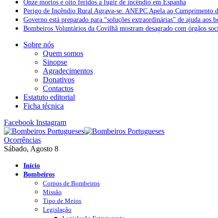
Onze mortos e oito feridos a fugir de incêndio em Espanha
Perigo de Incêndio Rural Agrava-se: ANEPC Apela ao Cumprimento d
Governo está preparado para “soluções extraordinárias” de ajuda aos 
Bombeiros Voluntários da Covilhã mostram desagrado com órgãos socia
Sobre nós
Quem somos
Sinopse
Agradecimentos
Donativos
Contactos
Estatuto editorial
Ficha técnica
Facebook
Instagram
Ocorrências
Sábado, Agosto 8
Início
Bombeiros
Corpos de Bombeiros
Missão
Tipo de Meios
Legislação