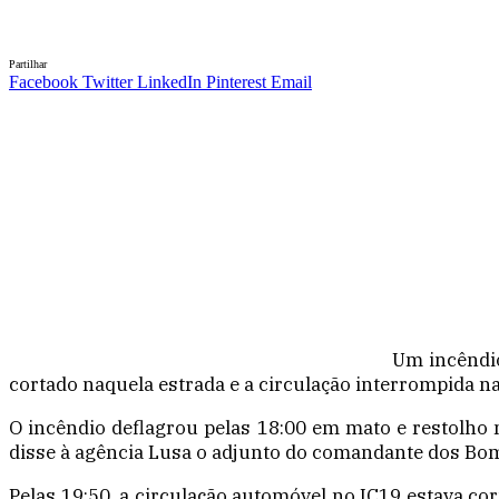
Partilhar
Facebook
Twitter
LinkedIn
Pinterest
Email
Um incêndio
cortado naquela estrada e a circulação interrompida na 
O incêndio deflagrou pelas 18:00 em mato e restolho n
disse à agência Lusa o adjunto do comandante dos Bom
Pelas 19:50, a circulação automóvel no IC19 estava co