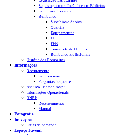
Legislação Estruturante
Segurança contra Incêndios em Edificios
Incêndios Florestais
Bombeiros
Subsídios e Apoios
Quartéis
Equipamentos
EIP
FEB
Transporte de Doentes
Bombeiros Profissionais
História dos Bombeiros
Informações
Recrutamento
Ser bombeiro
Perguntas frequentes
Arquivo “Bombeiros.pt”
Informações Operacionais
RNBP
Recenseamento
Manual
Fotografia
Inovações
Guias de comando
Espaço Juvenil