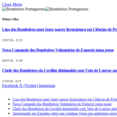
Close Menu
What's Hot
Liga dos Bombeiros quer fazer nascer licenciatura em Ciências de Pr
23/07/26 - 22:31
Novo Comando dos Bombeiros Voluntários de Esmoriz toma posse
20/07/26 - 11:09
Chefe dos Bombeiros da Covilhã distinguido com Voto de Louvor apó
17/07/26 - 0:13
Facebook
X (Twitter)
Instagram
Últimas Notícias
Liga dos Bombeiros quer fazer nascer licenciatura em Ciências de Pro
Novo Comando dos Bombeiros Voluntários de Esmoriz toma posse
Chefe dos Bombeiros da Covilhã distinguido com Voto de Louvor após
Apresentado em Espanha robot que combate fogos em ambientes extr