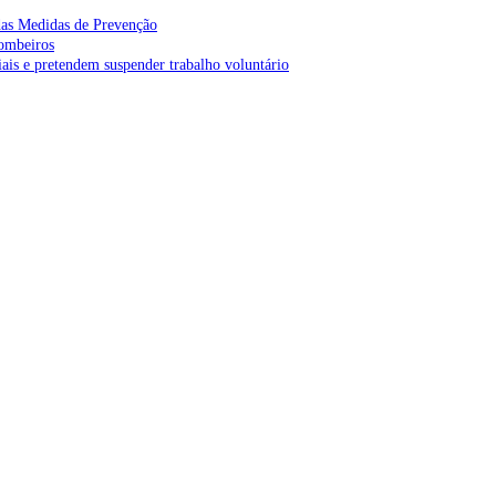
as Medidas de Prevenção
bombeiros
is e pretendem suspender trabalho voluntário