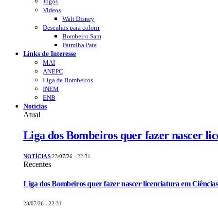
Jogos
Videos
Walt Disney
Desenhos para colorir
Bombeiro Sam
Patrulha Pata
Links de Interesse
MAI
ANEPC
Liga de Bombeiros
INEM
ENB
Notícias
Atual
Liga dos Bombeiros quer fazer nascer li
NOTÍCIAS
23/07/26 - 22:31
Recentes
Liga dos Bombeiros quer fazer nascer licenciatura em Ciências
23/07/26 - 22:31