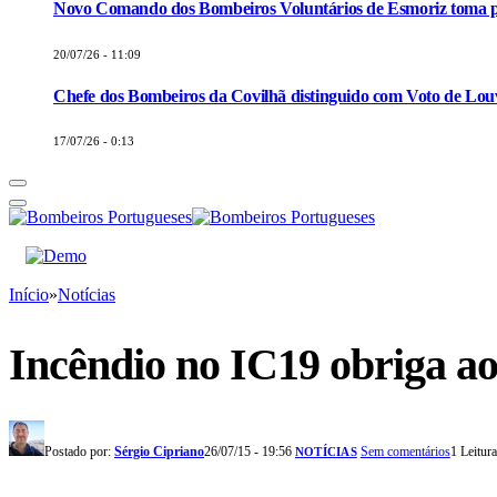
Novo Comando dos Bombeiros Voluntários de Esmoriz toma p
20/07/26 - 11:09
Chefe dos Bombeiros da Covilhã distinguido com Voto de Louv
17/07/26 - 0:13
Início
»
Notícias
Incêndio no IC19 obriga ao
Postado por:
Sérgio Cipriano
26/07/15 - 19:56
Sem comentários
1 Leitur
NOTÍCIAS