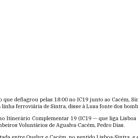
 que deflagrou pelas 18:00 no IC19 junto ao Cacém, Sin
linha ferroviária de Sintra, disse à Lusa fonte dos bomb
o Itinerário Complementar 19 (IC19 — que liga Lisboa e
beiros Voluntários de Agualva-Cacém, Pedro Dias.
rtada entre Queluz e Cacém, no sentido Lisboa-Sintra, 