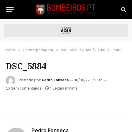
Início
»
Fotorreportagem
»
INCÊNDIO NABAIS/GOUVEIA – fotos
DSC_5884
Postado por:
Pedro Fonseca
18/08/22 - 23:17
Sem comentários
1 Leitura mínima
Pedro Fonseca