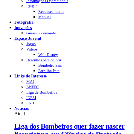
Informações Operacionais
RNBP
Recenseamento
Manual
Fotografia
Inovações
Guias de comando
Espaço Juvenil
Jogos
Videos
Walt Disney
Desenhos para colorir
Bombeiro Sam
Patrulha Pata
Links de Interesse
MAI
ANEPC
Liga de Bombeiros
INEM
ENB
Notícias
Atual
Liga dos Bombeiros quer fazer nascer