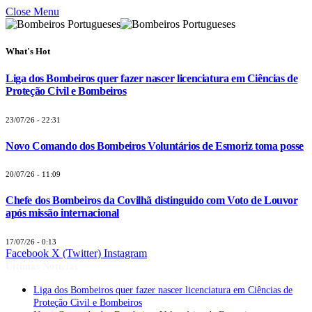
Close Menu
What's Hot
Liga dos Bombeiros quer fazer nascer licenciatura em Ciências de
Proteção Civil e Bombeiros
23/07/26 - 22:31
Novo Comando dos Bombeiros Voluntários de Esmoriz toma posse
20/07/26 - 11:09
Chefe dos Bombeiros da Covilhã distinguido com Voto de Louvor
após missão internacional
17/07/26 - 0:13
Facebook
X (Twitter)
Instagram
Últimas Notícias
Liga dos Bombeiros quer fazer nascer licenciatura em Ciências de
Proteção Civil e Bombeiros