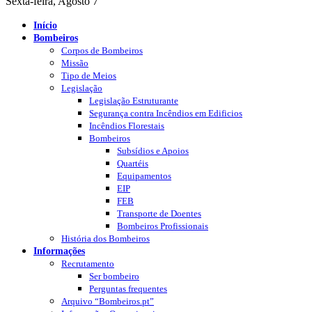
Sexta-feira, Agosto 7
Início
Bombeiros
Corpos de Bombeiros
Missão
Tipo de Meios
Legislação
Legislação Estruturante
Segurança contra Incêndios em Edificios
Incêndios Florestais
Bombeiros
Subsídios e Apoios
Quartéis
Equipamentos
EIP
FEB
Transporte de Doentes
Bombeiros Profissionais
História dos Bombeiros
Informações
Recrutamento
Ser bombeiro
Perguntas frequentes
Arquivo “Bombeiros.pt”