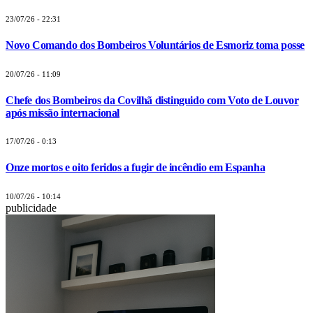
23/07/26 - 22:31
Novo Comando dos Bombeiros Voluntários de Esmoriz toma posse
20/07/26 - 11:09
Chefe dos Bombeiros da Covilhã distinguido com Voto de Louvor
após missão internacional
17/07/26 - 0:13
Onze mortos e oito feridos a fugir de incêndio em Espanha
10/07/26 - 10:14
publicidade