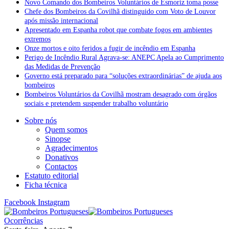
Novo Comando dos Bombeiros Voluntários de Esmoriz toma posse
Chefe dos Bombeiros da Covilhã distinguido com Voto de Louvor
após missão internacional
Apresentado em Espanha robot que combate fogos em ambientes
extremos
Onze mortos e oito feridos a fugir de incêndio em Espanha
Perigo de Incêndio Rural Agrava-se: ANEPC Apela ao Cumprimento
das Medidas de Prevenção
Governo está preparado para “soluções extraordinárias” de ajuda aos
bombeiros
Bombeiros Voluntários da Covilhã mostram desagrado com órgãos
sociais e pretendem suspender trabalho voluntário
Sobre nós
Quem somos
Sinopse
Agradecimentos
Donativos
Contactos
Estatuto editorial
Ficha técnica
Facebook
Instagram
Ocorrências