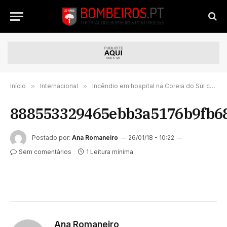
Início
»
Internacional
»
Incêndio em hospital na Coreia do Sul causou 37 mortos
888553329465ebb3a5176b9fb6
Postado por:
Ana Romaneiro
26/01/18 - 10:22
Sem comentários
1 Leitura mínima
Ana Romaneiro