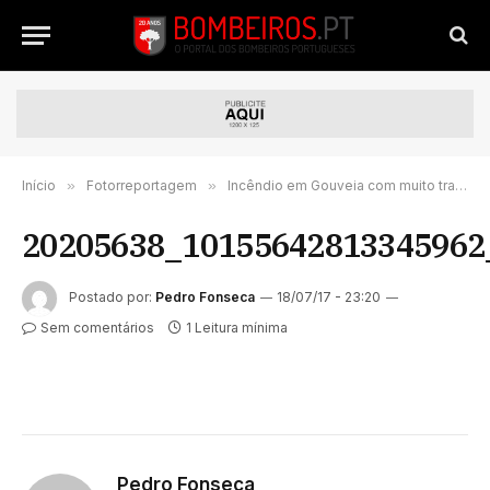
Início
»
Fotorreportagem
»
Incêndio em Gouveia com muito trabalho pela madrugada para os bombeiros | FOTORREPORTAGEM
20205638_10155642813345962
Postado por:
Pedro Fonseca
18/07/17 - 23:20
Sem comentários
1 Leitura mínima
Pedro Fonseca