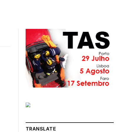
k
Instagram
LinkedIn
ter)
TRANSLATE