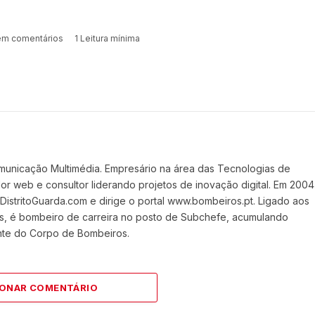
m comentários
1 Leitura mínima
Website
Faceboo
X
(Twit
municação Multimédia. Empresário na área das Tecnologias de
 web e consultor liderando projetos de inovação digital. Em 2004
stritoGuarda.com e dirige o portal www.bombeiros.pt. Ligado aos
s, é bombeiro de carreira no posto de Subchefe, acumulando
nte do Corpo de Bombeiros.
IONAR COMENTÁRIO