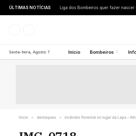
ÚLTIMAS NOTÍCIAS
Facebook
Instagram
Sexta-feira, Agosto 7
Início
Bombeiros
Inf
Início
»
destaques
»
Incêndio florestal no lugar da Lapa – Alh