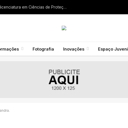
Liga dos Bombeiros quer fazer nascer licenciatura em Ciências de Proteção Civil e Bombeiros
ormações
Fotografia
Inovações
Espaço Juveni
andra.