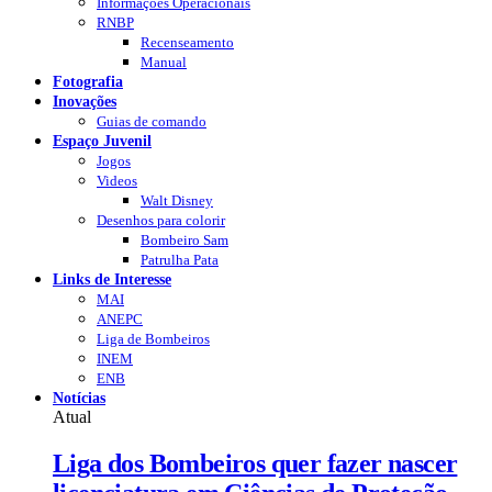
Informações Operacionais
RNBP
Recenseamento
Manual
Fotografia
Inovações
Guias de comando
Espaço Juvenil
Jogos
Videos
Walt Disney
Desenhos para colorir
Bombeiro Sam
Patrulha Pata
Links de Interesse
MAI
ANEPC
Liga de Bombeiros
INEM
ENB
Notícias
Atual
Liga dos Bombeiros quer fazer nascer