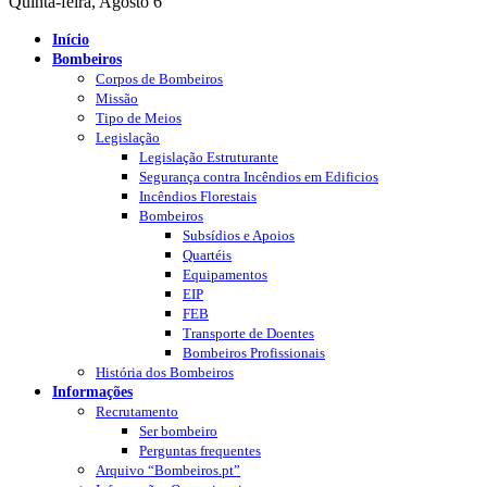
Quinta-feira, Agosto 6
Início
Bombeiros
Corpos de Bombeiros
Missão
Tipo de Meios
Legislação
Legislação Estruturante
Segurança contra Incêndios em Edificios
Incêndios Florestais
Bombeiros
Subsídios e Apoios
Quartéis
Equipamentos
EIP
FEB
Transporte de Doentes
Bombeiros Profissionais
História dos Bombeiros
Informações
Recrutamento
Ser bombeiro
Perguntas frequentes
Arquivo “Bombeiros.pt”