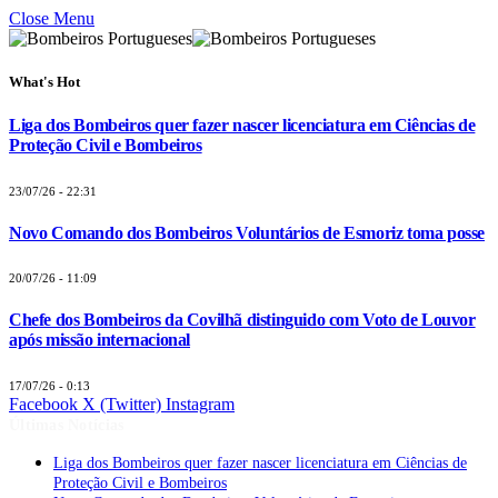
Close Menu
What's Hot
Liga dos Bombeiros quer fazer nascer licenciatura em Ciências de
Proteção Civil e Bombeiros
23/07/26 - 22:31
Novo Comando dos Bombeiros Voluntários de Esmoriz toma posse
20/07/26 - 11:09
Chefe dos Bombeiros da Covilhã distinguido com Voto de Louvor
após missão internacional
17/07/26 - 0:13
Facebook
X (Twitter)
Instagram
Últimas Notícias
Liga dos Bombeiros quer fazer nascer licenciatura em Ciências de
Proteção Civil e Bombeiros