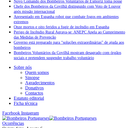
Novo Comando dos Bombeiros Voluntários de Esmoriz toma posse
Chefe dos Bombeiros da Covilhã distinguido com Voto de Louvor
após missão internacional
Apresentado em Espanha robot que combate fogos em ambientes
extremos
Onze mortos e oito feridos a fugir de incêndio em Espanha
Perigo de Incêndio Rural Agrava-se: ANEPC Apela ao Cumprimento
das Medidas de Prevenção
Governo está preparado para “soluções extraordinárias” de ajuda aos
bombeiros
Bombeiros Voluntários da Covilhã mostram desagrado com órgãos
sociais e pretendem suspender trabalho voluntário
Sobre nós
Quem somos
Sinopse
Agradecimentos
Donativos
Contactos
Estatuto editorial
Ficha técnica
Facebook
Instagram
Ocorrências