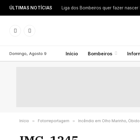
ÚLTIMAS NOTÍCIAS
Facebook
Instagram
Domingo, Agosto 9
Início
Bombeiros
Info
Início
»
Fotorreportagem
»
Incêndio em Olho Marinho, Óbido