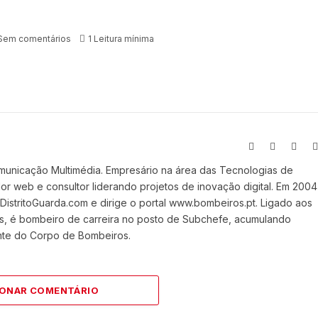
Sem comentários
1 Leitura mínima
Website
Facebook
X
(Twit
municação Multimédia. Empresário na área das Tecnologias de
 web e consultor liderando projetos de inovação digital. Em 2004
stritoGuarda.com e dirige o portal www.bombeiros.pt. Ligado aos
s, é bombeiro de carreira no posto de Subchefe, acumulando
nte do Corpo de Bombeiros.
IONAR COMENTÁRIO