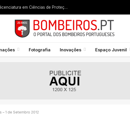
Liga dos Bombeiros quer fazer nascer licenciatura em Ciências de Proteção Civil e Bombeiros
rmações
Fotografia
Inovações
Espaço Juvenil
s – 1 de Setembro 2012