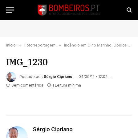
Início
»
Fotorreportagem
»
Incêndio em Olho Marinho, Óbidos – 1 de Setembro 2012
IMG_1230
Postado por:
Sérgio Cipriano
04/09/12 - 12:02
Sem comentários
1 Leitura mínima
Sérgio Cipriano