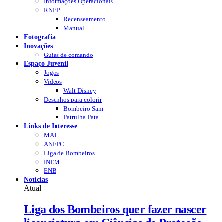
Informações Operacionais
RNBP
Recenseamento
Manual
Fotografia
Inovações
Guias de comando
Espaço Juvenil
Jogos
Videos
Walt Disney
Desenhos para colorir
Bombeiro Sam
Patrulha Pata
Links de Interesse
MAI
ANEPC
Liga de Bombeiros
INEM
ENB
Notícias
Atual
Liga dos Bombeiros quer fazer nascer