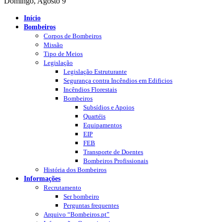
Domingo, Agosto 9
Início
Bombeiros
Corpos de Bombeiros
Missão
Tipo de Meios
Legislação
Legislação Estruturante
Segurança contra Incêndios em Edificios
Incêndios Florestais
Bombeiros
Subsídios e Apoios
Quartéis
Equipamentos
EIP
FEB
Transporte de Doentes
Bombeiros Profissionais
História dos Bombeiros
Informações
Recrutamento
Ser bombeiro
Perguntas frequentes
Arquivo “Bombeiros.pt”