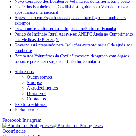
Novo Comando dos Bombeiros Voluntários de Esmoriz toma posse
Chefe dos Bombeiros da Covilhã distinguido com Voto de Louvor
após missão internacional
Apresentado em Espanha robot que combate fogos em ambientes
extremos
Onze mortos e oito feridos a fugir de incêndio em Espanha
Perigo de Incêndio Rural Agrava-se: ANEPC Apela ao Cumprimento
das Medidas de Prevenção
Governo está preparado para “soluções extraordinárias” de ajuda aos
bombeiros
Bombeiros Voluntários da Covilhã mostram desagrado com órgãos
sociais e pretendem suspender trabalho voluntário
Sobre nós
Quem somos
Sinopse
Agradecimentos
Donativos
Contactos
Estatuto editorial
Ficha técnica
Facebook
Instagram
Ocorrências