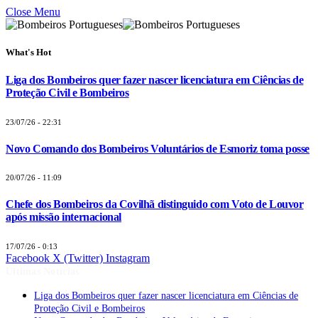
Close Menu
What's Hot
Liga dos Bombeiros quer fazer nascer licenciatura em Ciências de
Proteção Civil e Bombeiros
23/07/26 - 22:31
Novo Comando dos Bombeiros Voluntários de Esmoriz toma posse
20/07/26 - 11:09
Chefe dos Bombeiros da Covilhã distinguido com Voto de Louvor
após missão internacional
17/07/26 - 0:13
Facebook
X (Twitter)
Instagram
Últimas Notícias
Liga dos Bombeiros quer fazer nascer licenciatura em Ciências de
Proteção Civil e Bombeiros