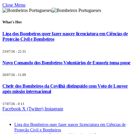
Close Menu
What's Hot
Liga dos Bombeiros quer fazer nascer licenciatura em Ciências de
Proteção Civil e Bombeiros
23/07/26 - 22:31
Novo Comando dos Bombeiros Voluntários de Esmoriz toma posse
20/07/26 - 11:09
Chefe dos Bombeiros da Covilhã distinguido com Voto de Louvor
após missão internacional
17/07/26 - 0:13
Facebook
X (Twitter)
Instagram
Últimas Notícias
Liga dos Bombeiros quer fazer nascer licenciatura em Ciências de
Proteção Civil e Bombeiros