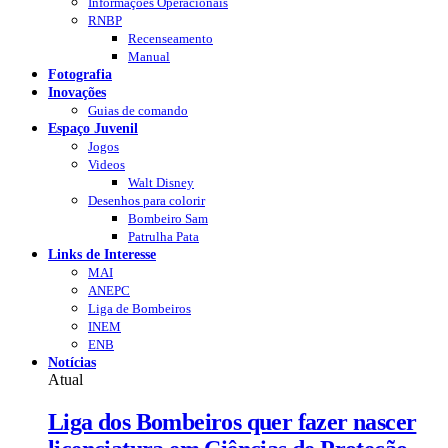
Informações Operacionais
RNBP
Recenseamento
Manual
Fotografia
Inovações
Guias de comando
Espaço Juvenil
Jogos
Videos
Walt Disney
Desenhos para colorir
Bombeiro Sam
Patrulha Pata
Links de Interesse
MAI
ANEPC
Liga de Bombeiros
INEM
ENB
Notícias
Atual
Liga dos Bombeiros quer fazer nascer