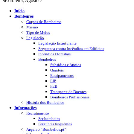
Sexta-feira, Agosto 7
Início
Bombeiros
Corpos de Bombeiros
Missão
Tipo de Meios
Legislação
Legislação Estruturante
Segurança contra Incêndios em Edificios
Incêndios Florestais
Bombeiros
Subsídios e Apoios
Quartéis
Equipamentos
EIP
FEB
Transporte de Doentes
Bombeiros Profissionais
História dos Bombeiros
Informações
Recrutamento
Ser bombeiro
Perguntas frequentes
Arquivo “Bombeiros.pt”