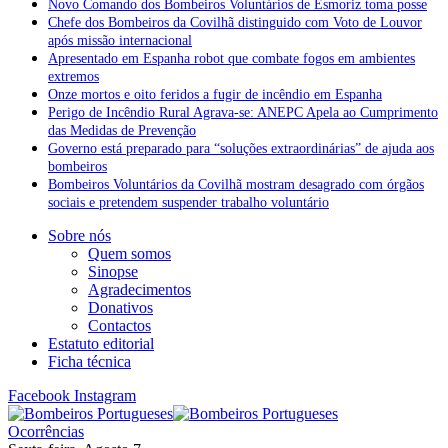
Novo Comando dos Bombeiros Voluntários de Esmoriz toma posse
Chefe dos Bombeiros da Covilhã distinguido com Voto de Louvor
após missão internacional
Apresentado em Espanha robot que combate fogos em ambientes
extremos
Onze mortos e oito feridos a fugir de incêndio em Espanha
Perigo de Incêndio Rural Agrava-se: ANEPC Apela ao Cumprimento
das Medidas de Prevenção
Governo está preparado para “soluções extraordinárias” de ajuda aos
bombeiros
Bombeiros Voluntários da Covilhã mostram desagrado com órgãos
sociais e pretendem suspender trabalho voluntário
Sobre nós
Quem somos
Sinopse
Agradecimentos
Donativos
Contactos
Estatuto editorial
Ficha técnica
Facebook
Instagram
Ocorrências