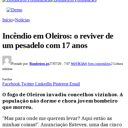
Início
»
Notícias
Incêndio em Oleiros: o reviver de
um pesadelo com 17 anos
Postado por:
Bombeiros.pt
27/07/20 - 7:07
Sem comentários
2 Leitura
NOTÍCIAS
mínima
Partilhar
Facebook
Twitter
LinkedIn
Pinterest
Email
O fogo de Oleiros invadiu concelhos vizinhos. A
população não dorme e chora jovem bombeiro
que morreu.
“Mas para onde me querem levar? Aqui estão as
minhas coisas!”. Anunciação Esteves, uma das cinco