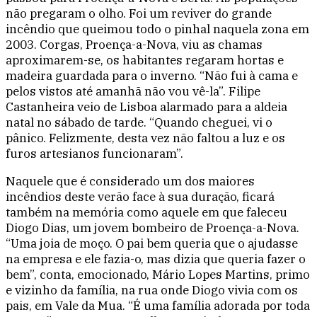
não pregaram o olho. Foi um reviver do grande
incêndio que queimou todo o pinhal naquela zona em
2003. Corgas, Proença-a-Nova, viu as chamas
aproximarem-se, os habitantes regaram hortas e
madeira guardada para o inverno. “Não fui à cama e
pelos vistos até amanhã não vou vê-la”. Filipe
Castanheira veio de Lisboa alarmado para a aldeia
natal no sábado de tarde. “Quando cheguei, vi o
pânico. Felizmente, desta vez não faltou a luz e os
furos artesianos funcionaram”.
Naquele que é considerado um dos maiores
incêndios deste verão face à sua duração, ficará
também na memória como aquele em que faleceu
Diogo Dias, um jovem bombeiro de Proença-a-Nova.
“Uma joia de moço. O pai bem queria que o ajudasse
na empresa e ele fazia-o, mas dizia que queria fazer o
bem”, conta, emocionado, Mário Lopes Martins, primo
e vizinho da família, na rua onde Diogo vivia com os
pais, em Vale da Mua. “É uma família adorada por toda