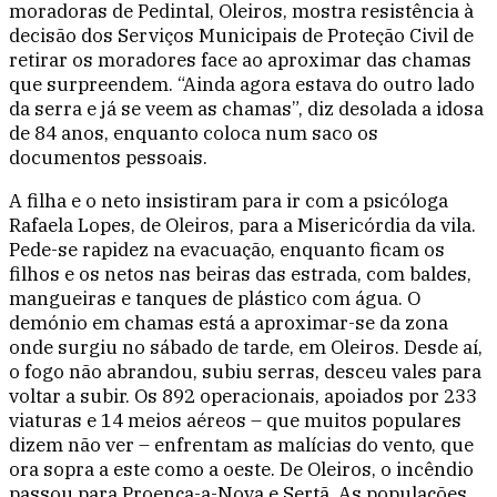
moradoras de Pedintal, Oleiros, mostra resistência à
decisão dos Serviços Municipais de Proteção Civil de
retirar os moradores face ao aproximar das chamas
que surpreendem. “Ainda agora estava do outro lado
da serra e já se veem as chamas”, diz desolada a idosa
de 84 anos, enquanto coloca num saco os
documentos pessoais.
A filha e o neto insistiram para ir com a psicóloga
Rafaela Lopes, de Oleiros, para a Misericórdia da vila.
Pede-se rapidez na evacuação, enquanto ficam os
filhos e os netos nas beiras das estrada, com baldes,
mangueiras e tanques de plástico com água. O
demónio em chamas está a aproximar-se da zona
onde surgiu no sábado de tarde, em Oleiros. Desde aí,
o fogo não abrandou, subiu serras, desceu vales para
voltar a subir. Os 892 operacionais, apoiados por 233
viaturas e 14 meios aéreos – que muitos populares
dizem não ver – enfrentam as malícias do vento, que
ora sopra a este como a oeste. De Oleiros, o incêndio
passou para Proença-a-Nova e Sertã. As populações