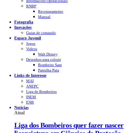
Informações Operacionais
RNBP
Recenseamento
Manual
Fotografia
Inovações
Guias de comando
Espaço Juvenil
Jogos
Videos
Walt Disney
Desenhos para colorir
Bombeiro Sam
Patrulha Pata
Links de Interesse
MAI
ANEPC
Liga de Bombeiros
INEM
ENB
Notícias
Atual
Liga dos Bombeiros quer fazer nascer