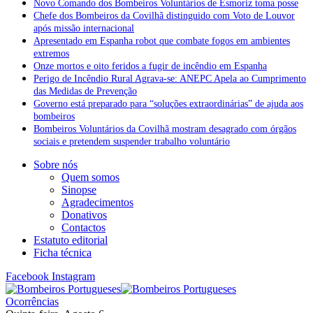
Novo Comando dos Bombeiros Voluntários de Esmoriz toma posse
Chefe dos Bombeiros da Covilhã distinguido com Voto de Louvor
após missão internacional
Apresentado em Espanha robot que combate fogos em ambientes
extremos
Onze mortos e oito feridos a fugir de incêndio em Espanha
Perigo de Incêndio Rural Agrava-se: ANEPC Apela ao Cumprimento
das Medidas de Prevenção
Governo está preparado para “soluções extraordinárias” de ajuda aos
bombeiros
Bombeiros Voluntários da Covilhã mostram desagrado com órgãos
sociais e pretendem suspender trabalho voluntário
Sobre nós
Quem somos
Sinopse
Agradecimentos
Donativos
Contactos
Estatuto editorial
Ficha técnica
Facebook
Instagram
Ocorrências