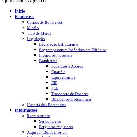
Quinta-feira, Agosto 6
Início
Bombeiros
Corpos de Bombeiros
Missão
Tipo de Meios
Legislação
Legislação Estruturante
Segurança contra Incêndios em Edificios
Incêndios Florestais
Bombeiros
Subsídios e Apoios
Quartéis
Equipamentos
EIP
FEB
Transporte de Doentes
Bombeiros Profissionais
História dos Bombeiros
Informações
Recrutamento
Ser bombeiro
Perguntas frequentes
Arquivo “Bombeiros.pt”