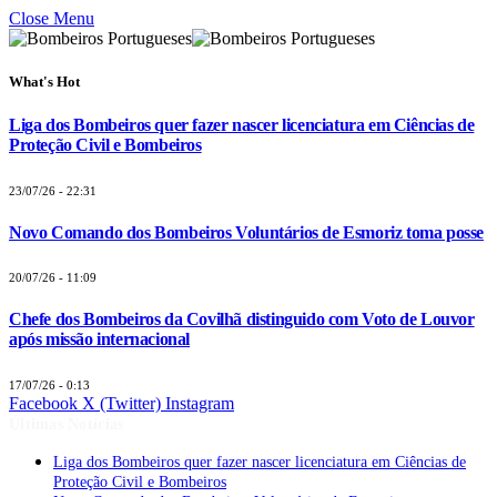
Close Menu
What's Hot
Liga dos Bombeiros quer fazer nascer licenciatura em Ciências de
Proteção Civil e Bombeiros
23/07/26 - 22:31
Novo Comando dos Bombeiros Voluntários de Esmoriz toma posse
20/07/26 - 11:09
Chefe dos Bombeiros da Covilhã distinguido com Voto de Louvor
após missão internacional
17/07/26 - 0:13
Facebook
X (Twitter)
Instagram
Últimas Notícias
Liga dos Bombeiros quer fazer nascer licenciatura em Ciências de
Proteção Civil e Bombeiros