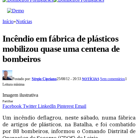
Início
»
Notícias
Incêndio em fábrica de plásticos
mobilizou quase uma centena de
bombeiros
Postado por:
Sérgio Cipriano
25/08/12 - 20:53
Sem comentários
1
NOTÍCIAS
Leitura mínima
Imagem ilustrativa
Partilhar
Facebook
Twitter
LinkedIn
Pinterest
Email
Um incêndio deflagrou, neste sábado, numa fábrica
de artigos de plásticos, na Batalha, e foi combatido
por 88 bombeiros, informou o Comando Distrital de
Operações de Socorro (CDOS) de Leiria.