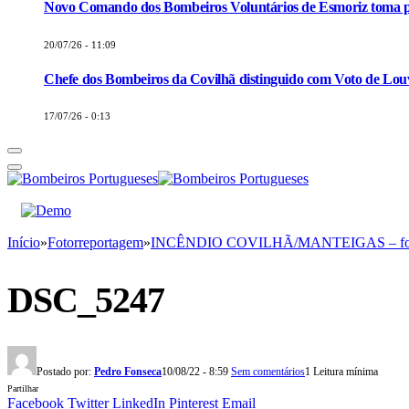
Novo Comando dos Bombeiros Voluntários de Esmoriz toma p
20/07/26 - 11:09
Chefe dos Bombeiros da Covilhã distinguido com Voto de Louv
17/07/26 - 0:13
Início
»
Fotorreportagem
»
INCÊNDIO COVILHÃ/MANTEIGAS – fo
DSC_5247
Postado por:
Pedro Fonseca
10/08/22 - 8:59
Sem comentários
1 Leitura mínima
Partilhar
Facebook
Twitter
LinkedIn
Pinterest
Email