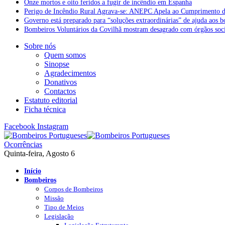
Onze mortos e oito feridos a fugir de incêndio em Espanha
Perigo de Incêndio Rural Agrava-se: ANEPC Apela ao Cumprimento d
Governo está preparado para “soluções extraordinárias” de ajuda aos 
Bombeiros Voluntários da Covilhã mostram desagrado com órgãos socia
Sobre nós
Quem somos
Sinopse
Agradecimentos
Donativos
Contactos
Estatuto editorial
Ficha técnica
Facebook
Instagram
Ocorrências
Quinta-feira, Agosto 6
Início
Bombeiros
Corpos de Bombeiros
Missão
Tipo de Meios
Legislação