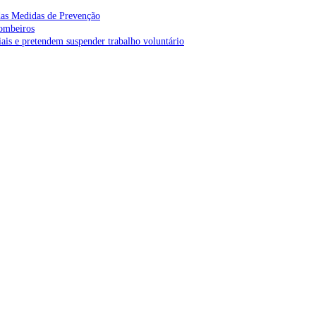
as Medidas de Prevenção
bombeiros
is e pretendem suspender trabalho voluntário