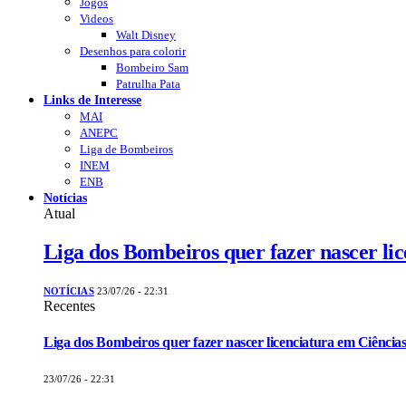
Jogos
Videos
Walt Disney
Desenhos para colorir
Bombeiro Sam
Patrulha Pata
Links de Interesse
MAI
ANEPC
Liga de Bombeiros
INEM
ENB
Notícias
Atual
Liga dos Bombeiros quer fazer nascer li
NOTÍCIAS
23/07/26 - 22:31
Recentes
Liga dos Bombeiros quer fazer nascer licenciatura em Ciências
23/07/26 - 22:31