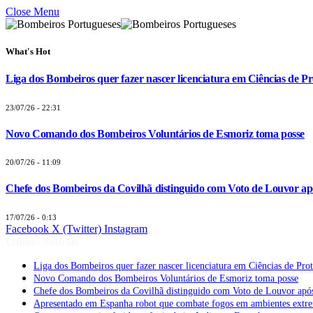
Close Menu
What's Hot
Liga dos Bombeiros quer fazer nascer licenciatura em Ciências de Pr
23/07/26 - 22:31
Novo Comando dos Bombeiros Voluntários de Esmoriz toma posse
20/07/26 - 11:09
Chefe dos Bombeiros da Covilhã distinguido com Voto de Louvor apó
17/07/26 - 0:13
Facebook
X (Twitter)
Instagram
Últimas Notícias
Liga dos Bombeiros quer fazer nascer licenciatura em Ciências de Pro
Novo Comando dos Bombeiros Voluntários de Esmoriz toma posse
Chefe dos Bombeiros da Covilhã distinguido com Voto de Louvor após
Apresentado em Espanha robot que combate fogos em ambientes extr