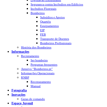
Legislação Estruturante
Segurança contra Incêndios em Edificios
Incêndios Florestais
Bombeiros
Subsídios e Apoios
Quartéis
Equipamentos
EIP
FEB
Transporte de Doentes
Bombeiros Profissionais
História dos Bombeiros
Informações
Recrutamento
Ser bombeiro
Perguntas frequentes
Arquivo “Bombeiros.pt”
Informações Operacionais
RNBP
Recenseamento
Manual
Fotografia
Inovações
Guias de comando
Espaço Juvenil