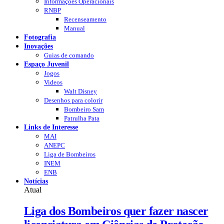
Informações Operacionais
RNBP
Recenseamento
Manual
Fotografia
Inovações
Guias de comando
Espaço Juvenil
Jogos
Videos
Walt Disney
Desenhos para colorir
Bombeiro Sam
Patrulha Pata
Links de Interesse
MAI
ANEPC
Liga de Bombeiros
INEM
ENB
Notícias
Atual
Liga dos Bombeiros quer fazer nascer