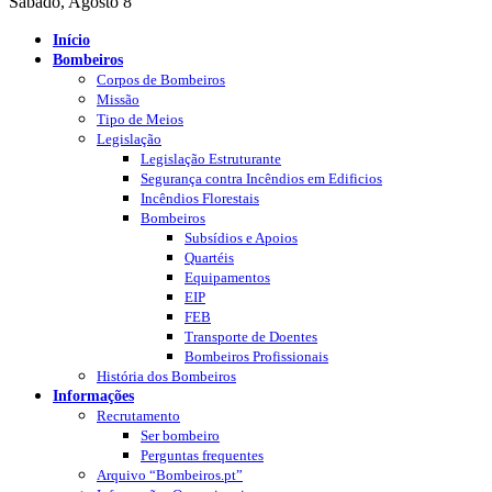
Sábado, Agosto 8
Início
Bombeiros
Corpos de Bombeiros
Missão
Tipo de Meios
Legislação
Legislação Estruturante
Segurança contra Incêndios em Edificios
Incêndios Florestais
Bombeiros
Subsídios e Apoios
Quartéis
Equipamentos
EIP
FEB
Transporte de Doentes
Bombeiros Profissionais
História dos Bombeiros
Informações
Recrutamento
Ser bombeiro
Perguntas frequentes
Arquivo “Bombeiros.pt”