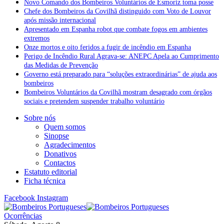
Novo Comando dos Bombeiros Voluntários de Esmoriz toma posse
Chefe dos Bombeiros da Covilhã distinguido com Voto de Louvor
após missão internacional
Apresentado em Espanha robot que combate fogos em ambientes
extremos
Onze mortos e oito feridos a fugir de incêndio em Espanha
Perigo de Incêndio Rural Agrava-se: ANEPC Apela ao Cumprimento
das Medidas de Prevenção
Governo está preparado para “soluções extraordinárias” de ajuda aos
bombeiros
Bombeiros Voluntários da Covilhã mostram desagrado com órgãos
sociais e pretendem suspender trabalho voluntário
Sobre nós
Quem somos
Sinopse
Agradecimentos
Donativos
Contactos
Estatuto editorial
Ficha técnica
Facebook
Instagram
Ocorrências