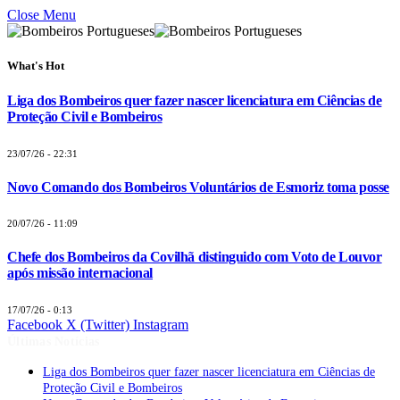
Close Menu
What's Hot
Liga dos Bombeiros quer fazer nascer licenciatura em Ciências de
Proteção Civil e Bombeiros
23/07/26 - 22:31
Novo Comando dos Bombeiros Voluntários de Esmoriz toma posse
20/07/26 - 11:09
Chefe dos Bombeiros da Covilhã distinguido com Voto de Louvor
após missão internacional
17/07/26 - 0:13
Facebook
X (Twitter)
Instagram
Últimas Notícias
Liga dos Bombeiros quer fazer nascer licenciatura em Ciências de
Proteção Civil e Bombeiros