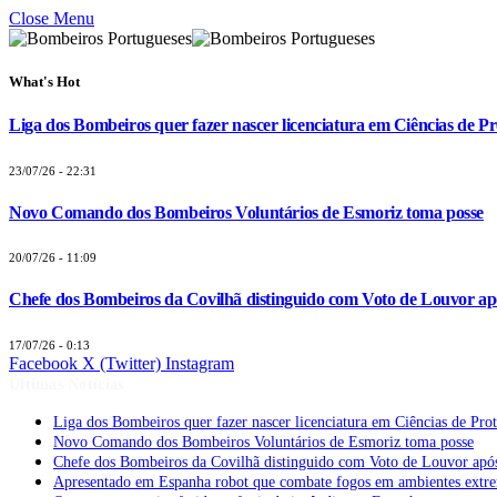
Close Menu
What's Hot
Liga dos Bombeiros quer fazer nascer licenciatura em Ciências de Pr
23/07/26 - 22:31
Novo Comando dos Bombeiros Voluntários de Esmoriz toma posse
20/07/26 - 11:09
Chefe dos Bombeiros da Covilhã distinguido com Voto de Louvor apó
17/07/26 - 0:13
Facebook
X (Twitter)
Instagram
Últimas Notícias
Liga dos Bombeiros quer fazer nascer licenciatura em Ciências de Pro
Novo Comando dos Bombeiros Voluntários de Esmoriz toma posse
Chefe dos Bombeiros da Covilhã distinguido com Voto de Louvor após
Apresentado em Espanha robot que combate fogos em ambientes extr