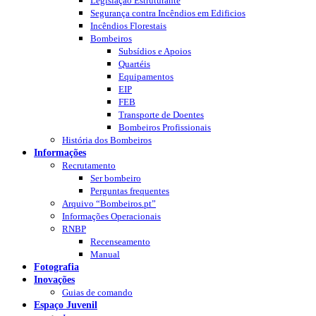
Legislação Estruturante
Segurança contra Incêndios em Edificios
Incêndios Florestais
Bombeiros
Subsídios e Apoios
Quartéis
Equipamentos
EIP
FEB
Transporte de Doentes
Bombeiros Profissionais
História dos Bombeiros
Informações
Recrutamento
Ser bombeiro
Perguntas frequentes
Arquivo “Bombeiros.pt”
Informações Operacionais
RNBP
Recenseamento
Manual
Fotografia
Inovações
Guias de comando
Espaço Juvenil