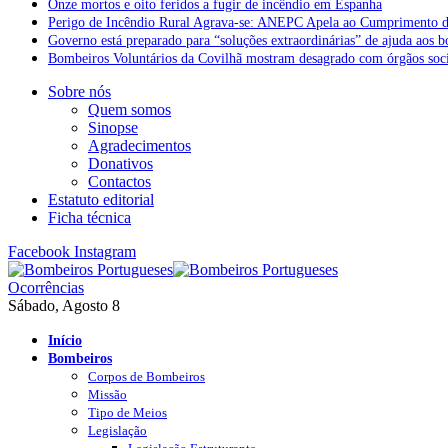
Onze mortos e oito feridos a fugir de incêndio em Espanha
Perigo de Incêndio Rural Agrava-se: ANEPC Apela ao Cumprimento d
Governo está preparado para “soluções extraordinárias” de ajuda aos 
Bombeiros Voluntários da Covilhã mostram desagrado com órgãos socia
Sobre nós
Quem somos
Sinopse
Agradecimentos
Donativos
Contactos
Estatuto editorial
Ficha técnica
Facebook
Instagram
Ocorrências
Sábado, Agosto 8
Início
Bombeiros
Corpos de Bombeiros
Missão
Tipo de Meios
Legislação