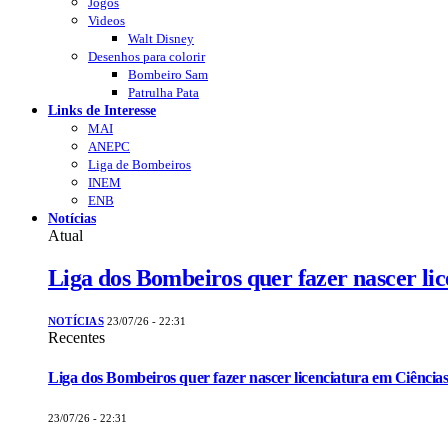
Jogos
Videos
Walt Disney
Desenhos para colorir
Bombeiro Sam
Patrulha Pata
Links de Interesse
MAI
ANEPC
Liga de Bombeiros
INEM
ENB
Notícias
Atual
Liga dos Bombeiros quer fazer nascer li
NOTÍCIAS
23/07/26 - 22:31
Recentes
Liga dos Bombeiros quer fazer nascer licenciatura em Ciências
23/07/26 - 22:31