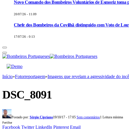
Novo Comando dos Bombeiros Voluntários de Esmoriz toma p
20/07/26 - 11:09
Chefe dos Bombeiros da Covilhã distinguido com Voto de Louv
17/07/26 - 0:13
Início
»
Fotorreportagem
»
Imagens que revelam a agressividade do incê
DSC_8091
Postado por:
Sérgio Cipriano
19/10/17 - 17:05
Sem comentários
1 Leitura mínima
Partilhar
Facebook
Twitter
LinkedIn
Pinterest
Email