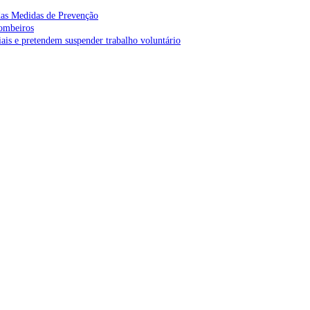
as Medidas de Prevenção
bombeiros
is e pretendem suspender trabalho voluntário