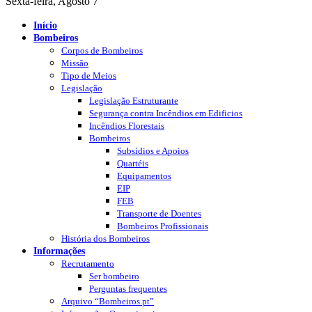
Sexta-feira, Agosto 7
Início
Bombeiros
Corpos de Bombeiros
Missão
Tipo de Meios
Legislação
Legislação Estruturante
Segurança contra Incêndios em Edificios
Incêndios Florestais
Bombeiros
Subsídios e Apoios
Quartéis
Equipamentos
EIP
FEB
Transporte de Doentes
Bombeiros Profissionais
História dos Bombeiros
Informações
Recrutamento
Ser bombeiro
Perguntas frequentes
Arquivo “Bombeiros.pt”