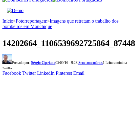
Início
»
Fotorreportagem
»
Imagens que retratam o trabalho dos
bombeiros em Monchique
14202664_1106539692725864_8744
Postado por:
Sérgio Cipriano
05/09/16 - 9:28
Sem comentários
1 Leitura mínima
Partilhar
Facebook
Twitter
LinkedIn
Pinterest
Email