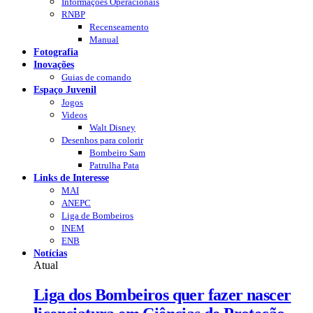
Informações Operacionais
RNBP
Recenseamento
Manual
Fotografia
Inovações
Guias de comando
Espaço Juvenil
Jogos
Videos
Walt Disney
Desenhos para colorir
Bombeiro Sam
Patrulha Pata
Links de Interesse
MAI
ANEPC
Liga de Bombeiros
INEM
ENB
Notícias
Atual
Liga dos Bombeiros quer fazer nascer