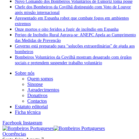
Novo Comando dos Bombeiros Voluntários de Esmoriz toma posse
Chefe dos Bombeiros da Covilhã distinguido com Voto de Louvor
após missão internacional
Apresentado em Espanha robot que combate fogos em ambientes
extremos
Onze mortos e oito feridos a fugir de incêndio em Espanha
Perigo de Incêndio Rural Agrava-se: ANEPC Apela ao Cumprimento
das Medidas de Prevenção
Governo está preparado para “soluções extraordinárias” de ajuda aos
bombeiros
Bombeiros Voluntários da Covilhã mostram desagrado com órgãos
sociais e pretendem suspender trabalho voluntário
Sobre nós
Quem somos
Sinopse
Agradecimentos
Donativos
Contactos
Estatuto editorial
Ficha técnica
Facebook
Instagram
Ocorrências