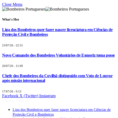
Close Menu
What's Hot
Liga dos Bombeiros quer fazer nascer licenciatura em Ciências de
Proteção Civil e Bombeiros
23/07/26 - 22:31
Novo Comando dos Bombeiros Voluntários de Esmoriz toma posse
20/07/26 - 11:09
Chefe dos Bombeiros da Covilhã distinguido com Voto de Louvor
após missão internacional
17/07/26 - 0:13
Facebook
X (Twitter)
Instagram
Últimas Notícias
Liga dos Bombeiros quer fazer nascer licenciatura em Ciências de
Proteção Civil e Bombeiros