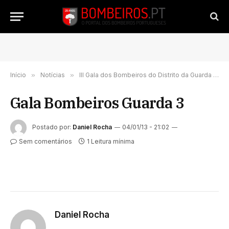
Início
»
Notícias
»
III Gala dos Bombeiros do Distrito da Guarda presta homenagem a Sérgio Rocha
Gala Bombeiros Guarda 3
Postado por:
Daniel Rocha
04/01/13 - 21:02
Sem comentários
1 Leitura mínima
Daniel Rocha