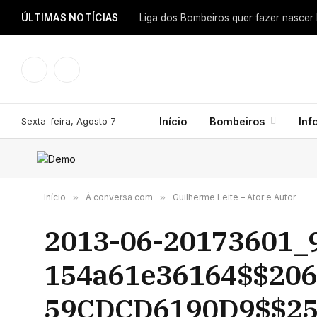
ÚLTIMAS NOTÍCIAS
Facebook
Instagram
Sexta-feira, Agosto 7
Início
Bombeiros
Inf
Início
»
À conversa com
»
Guilherme Leite – Ator e Autor
2013-06-20173601_9
154a61e36164$$206
59CDCD6190D9$$25