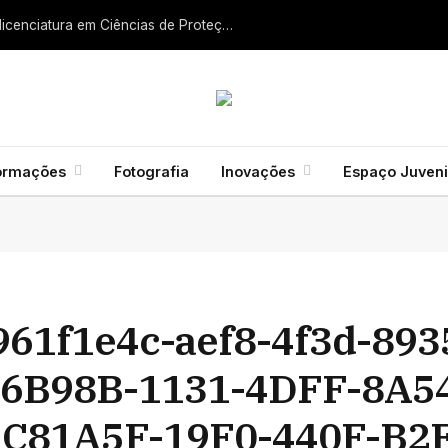
Liga dos Bombeiros quer fazer nascer licenciatura em Ciências de Proteção Civil e Bombeiros
ormações
Fotografia
Inovações
Espaço Juveni
61f1e4c-aef8-4f3d-893
6B98B-1131-4DFF-8A5
C81A5F-19F0-440F-B2F