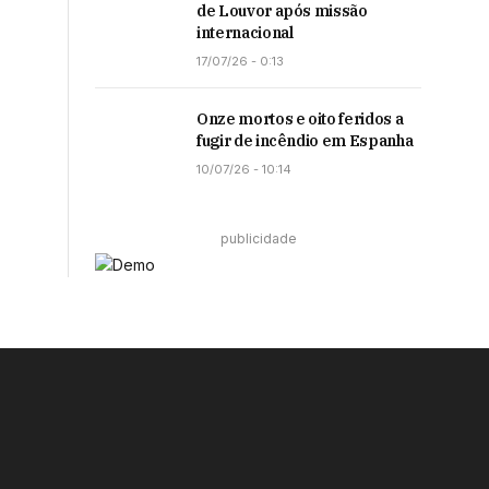
de Louvor após missão
internacional
17/07/26 - 0:13
Onze mortos e oito feridos a
fugir de incêndio em Espanha
10/07/26 - 10:14
publicidade
Facebook
Instagram