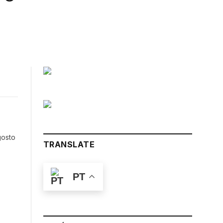
k
Instagram
LinkedIn
ter)
gosto
TRANSLATE
PT