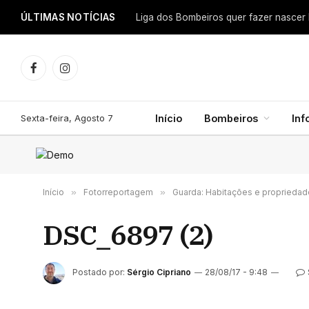
ÚLTIMAS NOTÍCIAS
Facebook
Instagram
Sexta-feira, Agosto 7
Início
Bombeiros
In
Início
»
Fotorreportagem
»
Guarda: Habitações e propriedad
DSC_6897 (2)
Postado por:
Sérgio Cipriano
28/08/17 - 9:48