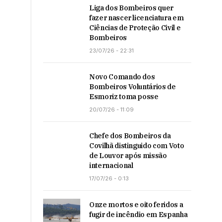
Liga dos Bombeiros quer
fazer nascer licenciatura em
Ciências de Proteção Civil e
Bombeiros
23/07/26 - 22:31
Novo Comando dos
Bombeiros Voluntários de
Esmoriz toma posse
20/07/26 - 11:09
Chefe dos Bombeiros da
Covilhã distinguido com Voto
de Louvor após missão
internacional
17/07/26 - 0:13
Onze mortos e oito feridos a
fugir de incêndio em Espanha