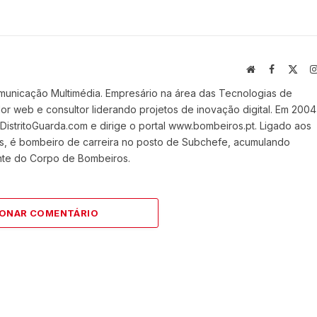
Website
Facebook
X
(Twi
municação Multimédia. Empresário na área das Tecnologias de
 web e consultor liderando projetos de inovação digital. Em 2004
stritoGuarda.com e dirige o portal www.bombeiros.pt. Ligado aos
s, é bombeiro de carreira no posto de Subchefe, acumulando
nte do Corpo de Bombeiros.
IONAR COMENTÁRIO