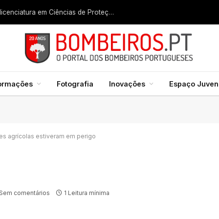
Liga dos Bombeiros quer fazer nascer licenciatura em Ciências de Proteção Civil e Bombeiros
formações
Fotografia
Inovações
Espaço Juveni
es agrícolas estiveram em perigo
Sem comentários
1 Leitura mínima