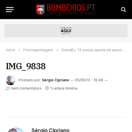
Início
»
Fotorreportagem
»
GrandEx ’13 simula queda de aeronave na Marinha Grande
IMG_9838
Postado por:
Sérgio Cipriano
05/05/13 - 16:49
Sem comentários
1 Leitura mínima
Sérgio Cipriano