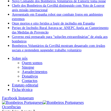
Novo Comando dos Bombeiros Voluntários de Esmoriz toma posse
Chefe dos Bombeiros da Covilhã distinguido com Voto de Louvor
após missão internacional
Apresentado em Espanha robot que combate fogos em ambientes
extremos
Onze mortos e oito feridos a fugir de incêndio em Espanha
Perigo de Incêndio Rural Agrava-se: ANEPC Apela ao Cumprimento
das Medidas de Prevenção
Governo está preparado para “soluções extraordinárias” de ajuda aos
bombeiros
Bombeiros Voluntários da Covilhã mostram desagrado com órgãos
sociais e pretendem suspender trabalho voluntário
Sobre nós
Quem somos
Sinopse
Agradecimentos
Donativos
Contactos
Estatuto editorial
Ficha técnica
Facebook
Instagram
Ocorrências