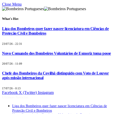
Close Menu
What's Hot
Liga dos Bombeiros quer fazer nascer licenciatura em Ciências de
Proteção Civil e Bombeiros
23/07/26 - 22:31
Novo Comando dos Bombeiros Voluntários de Esmoriz toma posse
20/07/26 - 11:09
Chefe dos Bombeiros da Covilhã distinguido com Voto de Louvor
após missão internacional
17/07/26 - 0:13
Facebook
X (Twitter)
Instagram
Últimas Notícias
Liga dos Bombeiros quer fazer nascer licenciatura em Ciências de
Proteção Civil e Bombeiros