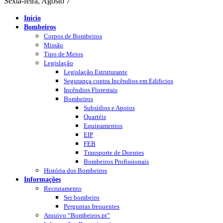
Sexta-feira, Agosto 7
Início
Bombeiros
Corpos de Bombeiros
Missão
Tipo de Meios
Legislação
Legislação Estruturante
Segurança contra Incêndios em Edificios
Incêndios Florestais
Bombeiros
Subsídios e Apoios
Quartéis
Equipamentos
EIP
FEB
Transporte de Doentes
Bombeiros Profissionais
História dos Bombeiros
Informações
Recrutamento
Ser bombeiro
Perguntas frequentes
Arquivo “Bombeiros.pt”