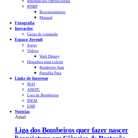
Informações Operacionais
RNBP
Recenseamento
Manual
Fotografia
Inovações
Guias de comando
Espaço Juvenil
Jogos
Videos
Walt Disney
Desenhos para colorir
Bombeiro Sam
Patrulha Pata
Links de Interesse
MAI
ANEPC
Liga de Bombeiros
INEM
ENB
Notícias
Atual
Liga dos Bombeiros quer fazer nascer