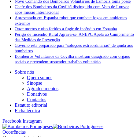
Novo Comando dos Bombeiros Voluntários de Esmoriz toma posse
Chefe dos Bombeiros da Covilhã distinguido com Voto de Louvor
após missão internacional
Apresentado em Espanha robot que combate fogos em ambientes
extremos
Onze mortos e oito feridos a fugir de incêndio em Espanha
Perigo de Incêndio Rural Agrava-se: ANEPC Apela ao Cumprimento
das Medidas de Prevenção
Governo está preparado para “soluções extraordinárias” de ajuda aos
bombeiros
Bombeiros Voluntários da Covilhã mostram desagrado com órgãos
sociais e pretendem suspender trabalho voluntário
Sobre nós
Quem somos
Sinopse
Agradecimentos
Donativos
Contactos
Estatuto editorial
Ficha técnica
Facebook
Instagram
Ocorrências