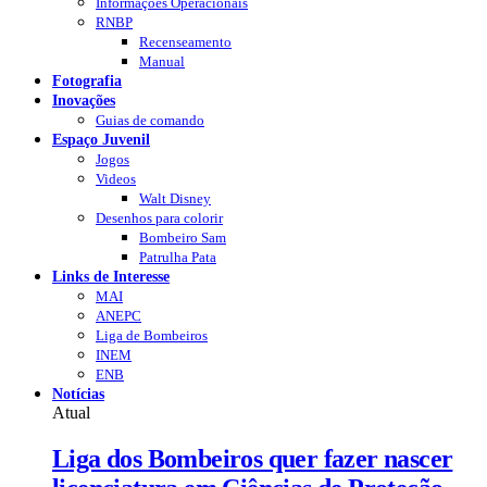
Informações Operacionais
RNBP
Recenseamento
Manual
Fotografia
Inovações
Guias de comando
Espaço Juvenil
Jogos
Videos
Walt Disney
Desenhos para colorir
Bombeiro Sam
Patrulha Pata
Links de Interesse
MAI
ANEPC
Liga de Bombeiros
INEM
ENB
Notícias
Atual
Liga dos Bombeiros quer fazer nascer