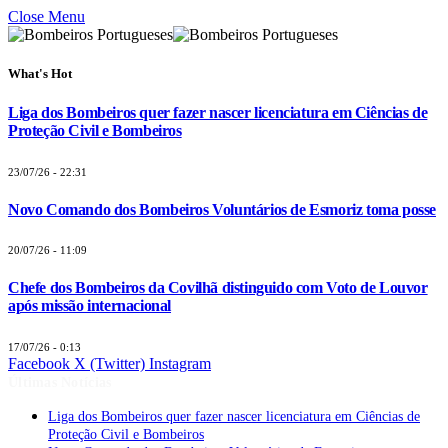
Close Menu
What's Hot
Liga dos Bombeiros quer fazer nascer licenciatura em Ciências de
Proteção Civil e Bombeiros
23/07/26 - 22:31
Novo Comando dos Bombeiros Voluntários de Esmoriz toma posse
20/07/26 - 11:09
Chefe dos Bombeiros da Covilhã distinguido com Voto de Louvor
após missão internacional
17/07/26 - 0:13
Facebook
X (Twitter)
Instagram
Últimas Notícias
Liga dos Bombeiros quer fazer nascer licenciatura em Ciências de
Proteção Civil e Bombeiros