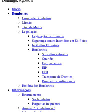
Domingo, Agosto 9
Início
Bombeiros
Corpos de Bombeiros
Missão
Tipo de Meios
Legislação
Legislação Estruturante
Segurança contra Incêndios em Edificios
Incêndios Florestais
Bombeiros
Subsídios e Apoios
Quartéis
Equipamentos
EIP
FEB
Transporte de Doentes
Bombeiros Profissionais
História dos Bombeiros
Informações
Recrutamento
Ser bombeiro
Perguntas frequentes
Arquivo “Bombeiros.pt”