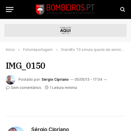
Início
»
Fotorreportagem
»
GrandEx ’13 simula queda de aeronave na Marinha Grande
IMG_0150
Postado por:
Sérgio Cipriano
05/05/13 - 17:04
Sem comentários
1 Leitura mínima
Sérgio Cipriano